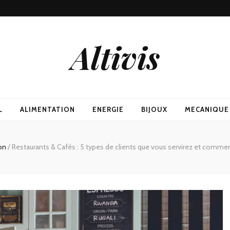
Altivis
L
ALIMENTATION
ENERGIE
BIJOUX
MECANIQUE
ion
/
Restaurants & Cafés : 5 types de clients que vous servirez et comme