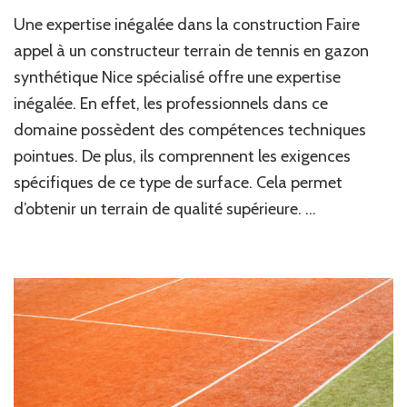
Pourquoi
Une expertise inégalée dans la construction Faire
faire
appel
appel à un constructeur terrain de tennis en gazon
à
synthétique Nice spécialisé offre une expertise
un
inégalée. En effet, les professionnels dans ce
constructeur
terrain
domaine possèdent des compétences techniques
de
pointues. De plus, ils comprennent les exigences
tennis
en
spécifiques de ce type de surface. Cela permet
gazon
d’obtenir un terrain de qualité supérieure. …
synthétique
Nice
spécialisé
peut-
il
améliorer
la
qualité
du
terrain