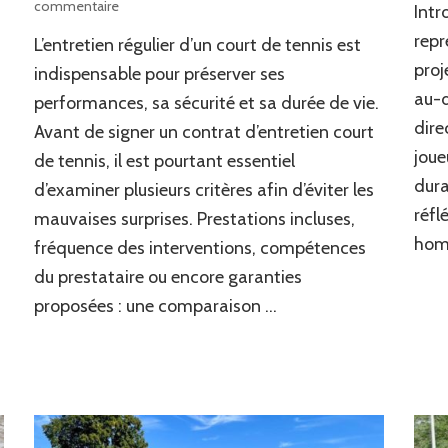
sur
commentaire
Intr
Quels
repr
L’entretien régulier d’un court de tennis est
critères
comparer
proj
indispensable pour préserver ses
avant
au-d
performances, sa sécurité et sa durée de vie.
de
dire
Avant de signer un contrat d’entretien court
signer
un
joue
de tennis, il est pourtant essentiel
contrat
dura
d’examiner plusieurs critères afin d’éviter les
d’entretien
réfl
court
mauvaises surprises. Prestations incluses,
de
homo
fréquence des interventions, compétences
tennis
du prestataire ou encore garanties
?
proposées : une comparaison …