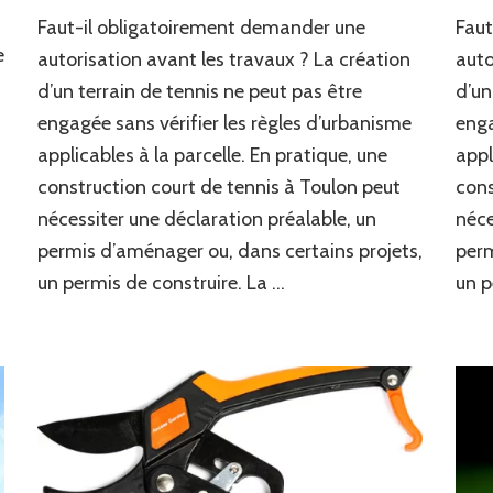
Le
Faut-il obligatoirement demander une
Faut
PLU
e
impose-
autorisation avant les travaux ? La création
auto
t-
d’un terrain de tennis ne peut pas être
d’un
il
engagée sans vérifier les règles d’urbanisme
enga
des
règles
applicables à la parcelle. En pratique, une
appl
particulières
construction court de tennis à Toulon peut
cons
pour
une
nécessiter une déclaration préalable, un
néce
construction
permis d’aménager ou, dans certains projets,
perm
court
un permis de construire. La …
un p
de
tennis
à
Toulon
?