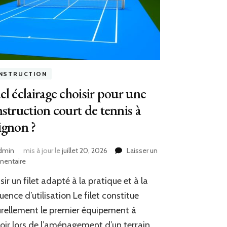
NSTRUCTION
l éclairage choisir pour une
struction court de tennis à
ignon ?
dmin
mis à jour le
juillet 20, 2026
Laisser un
sur
entaire
Quel
sir un filet adapté à la pratique et à la
éclairage
choisir
uence d’utilisation Le filet constitue
pour
rellement le premier équipement à
une
oir lors de l’aménagement d’un terrain
construction