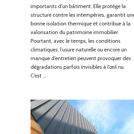
Couvreur
importants d’un bâtiment. Elle protège la
Ferblantier
structure contre les intempéries, garantit un
à
bonne isolation thermique et contribue à la
Meyrin
réalise-
valorisation du patrimoine immobilier.
t-
Pourtant, avec le temps, les conditions
il
un
climatiques, l’usure naturelle ou encore un
diagnostic
manque d’entretien peuvent provoquer des
de
dégradations parfois invisibles à l’œil nu.
toiture
?
C’est …