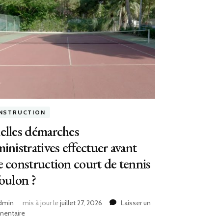
NSTRUCTION
elles démarches
inistratives effectuer avant
 construction court de tennis
oulon ?
dmin
mis à jour le
juillet 27, 2026
Laisser un
sur
entaire