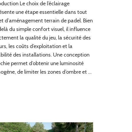
oduction Le choix de l’éclairage
éclairage
pour
ésente une étape essentielle dans tout
un
et d’aménagement terrain de padel. Bien
aménagement
elà du simple confort visuel, il influence
terrain
de
ctement la qualité du jeu, la sécurité des
padel
urs, les coûts d’exploitation et la
?
bilité des installations. Une conception
échie permet d’obtenir une luminosité
gène, de limiter les zones d’ombre et …