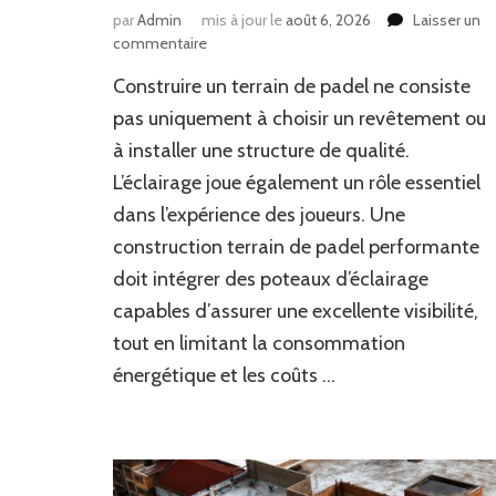
par
Admin
mis à jour le
août 6, 2026
Laisser un
sur
commentaire
Quels
Construire un terrain de padel ne consiste
poteaux
d’éclairage
pas uniquement à choisir un revêtement ou
offrent
à installer une structure de qualité.
les
L’éclairage joue également un rôle essentiel
meilleures
performances
dans l’expérience des joueurs. Une
pour
construction terrain de padel performante
une
construction
doit intégrer des poteaux d’éclairage
terrain
capables d’assurer une excellente visibilité,
de
tout en limitant la consommation
padel
?
énergétique et les coûts …