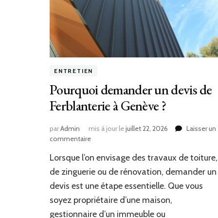
ENTRETIEN
Pourquoi demander un devis de
Ferblanterie à Genève ?
par
Admin
mis à jour le
juillet 22, 2026
Laisser un
sur
commentaire
Pourquoi
Lorsque l’on envisage des travaux de toiture,
demander
un
de zinguerie ou de rénovation, demander un
devis
devis est une étape essentielle. Que vous
de
soyez propriétaire d’une maison,
Ferblanterie
à
gestionnaire d’un immeuble ou