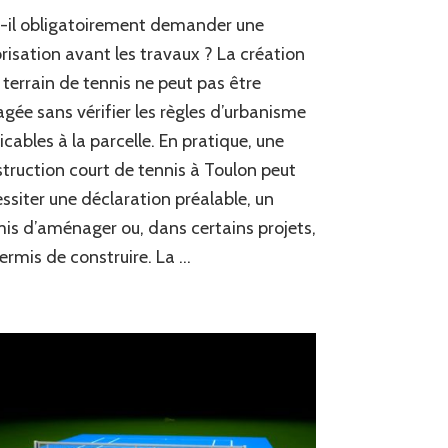
Quelles
-il obligatoirement demander une
démarches
administratives
risation avant les travaux ? La création
effectuer
 terrain de tennis ne peut pas être
avant
gée sans vérifier les règles d’urbanisme
une
construction
icables à la parcelle. En pratique, une
court
truction court de tennis à Toulon peut
de
tennis
ssiter une déclaration préalable, un
à
is d’aménager ou, dans certains projets,
Toulon
ermis de construire. La …
?