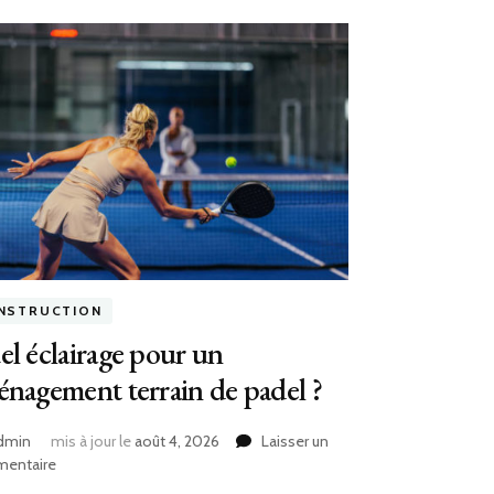
NSTRUCTION
l éclairage pour un
nagement terrain de padel ?
dmin
mis à jour le
août 4, 2026
Laisser un
sur
entaire
Quel