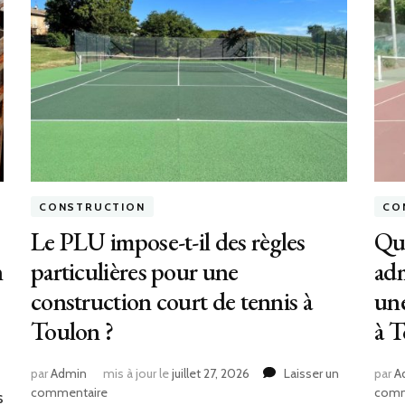
CONSTRUCTION
CO
Le PLU impose-t-il des règles
Qu
n
particulières pour une
adm
construction court de tennis à
une
Toulon ?
à T
par
Admin
mis à jour le
juillet 27, 2026
Laisser un
par
A
sur
commentaire
comm
s