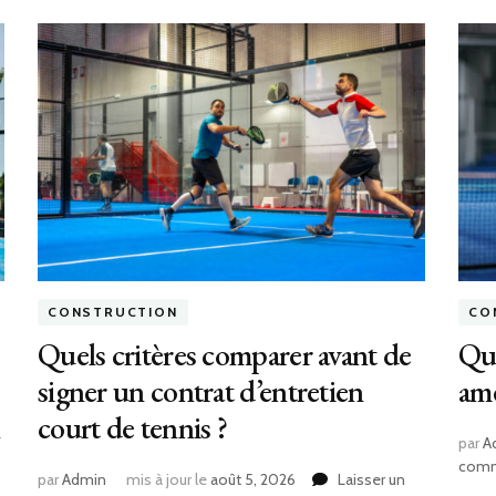
CONSTRUCTION
CO
Quels critères comparer avant de
Que
signer un contrat d’entretien
amé
court de tennis ?
par
A
comm
par
Admin
mis à jour le
août 5, 2026
Laisser un