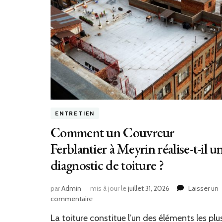
ENTRETIEN
Comment un Couvreur
Ferblantier à Meyrin réalise-t-il u
diagnostic de toiture ?
par
Admin
mis à jour le
juillet 31, 2026
Laisser un
sur
commentaire
Comment
La toiture constitue l’un des éléments les plu
un