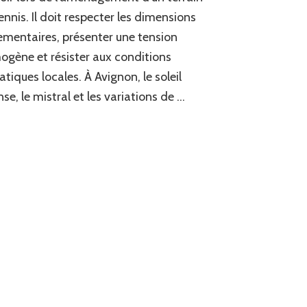
court
ennis. Il doit respecter les dimensions
de
ementaires, présenter une tension
tennis
à
gène et résister aux conditions
Avignon
atiques locales. À Avignon, le soleil
?
nse, le mistral et les variations de …