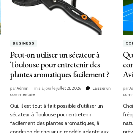
BUSINESS
CO
Peut-on utiliser un sécateur à
Que
Toulouse pour entretenir des
con
plantes aromatiques facilement ?
Av
par
Admin
mis à jour le
juillet 21, 2026
Laisser un
par
A
sur
commentaire
comm
Peut-
Oui, il est tout à fait possible d’utiliser un
Choi
on
utiliser
sécateur à Toulouse pour entretenir
fréq
un
facilement des plantes aromatiques, à
natu
sécateur
condition de choisir un modèle adapté aux
prév
à