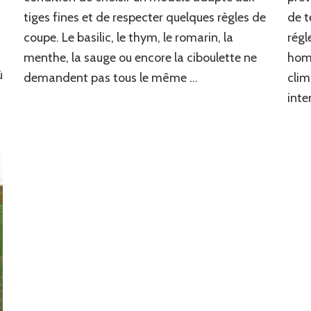
Toulouse
tiges fines et de respecter quelques règles de
de t
pour
coupe. Le basilic, le thym, le romarin, la
régl
entretenir
des
menthe, la sauge ou encore la ciboulette ne
homo
plantes
ù
demandent pas tous le même …
clim
aromatiques
inte
facilement
?