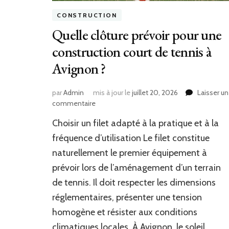
CONSTRUCTION
Quelle clôture prévoir pour une
construction court de tennis à
Avignon ?
par
Admin
mis à jour le
juillet 20, 2026
Laisser un
sur
commentaire
Quelle
Choisir un filet adapté à la pratique et à la
clôture
prévoir
fréquence d’utilisation Le filet constitue
pour
naturellement le premier équipement à
une
prévoir lors de l’aménagement d’un terrain
construction
court
de tennis. Il doit respecter les dimensions
de
réglementaires, présenter une tension
tennis
à
homogène et résister aux conditions
Avignon
climatiques locales. À Avignon, le soleil