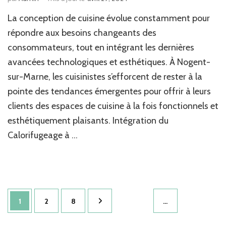
La conception de cuisine évolue constamment pour
répondre aux besoins changeants des
consommateurs, tout en intégrant les dernières
avancées technologiques et esthétiques. À Nogent-
sur-Marne, les cuisinistes s’efforcent de rester à la
pointe des tendances émergentes pour offrir à leurs
clients des espaces de cuisine à la fois fonctionnels et
esthétiquement plaisants. Intégration du
Calorifugeage à …
Pagination
Page
Page
Page
1
2
8
…
des
publications