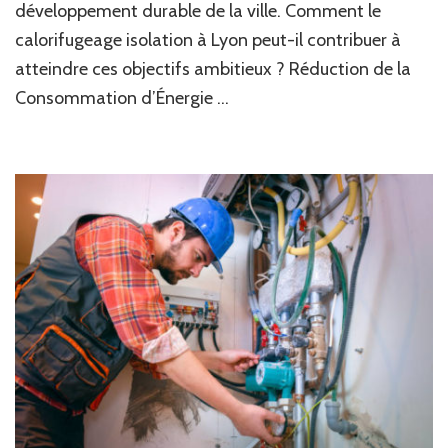
Un
développement durable de la ville. Comment le
Levier
calorifugeage isolation à Lyon peut-il contribuer à
pour
Atteindre
atteindre ces objectifs ambitieux ? Réduction de la
les
Consommation d’Énergie …
Objectifs
de
Développement
Durable