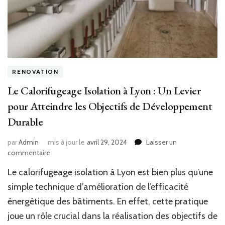
RENOVATION
Le Calorifugeage Isolation à Lyon : Un Levier
pour Atteindre les Objectifs de Développement
Durable
par
Admin
mis à jour le
avril 29, 2024
Laisser un
sur
commentaire
Le
Le calorifugeage isolation à Lyon est bien plus qu’une
Calorifugeage
Isolation
simple technique d’amélioration de l’efficacité
à
énergétique des bâtiments. En effet, cette pratique
Lyon
joue un rôle crucial dans la réalisation des objectifs de
: