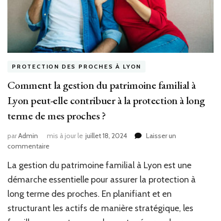
financière
?
PROTECTION DES PROCHES À LYON
Comment la gestion du patrimoine familial à
Lyon peut-elle contribuer à la protection à long
terme de mes proches ?
par
Admin
mis à jour le
juillet 18, 2024
Laisser un
sur
commentaire
Comment
La gestion du patrimoine familial à Lyon est une
la
gestion
démarche essentielle pour assurer la protection à
du
long terme des proches. En planifiant et en
patrimoine
structurant les actifs de manière stratégique, les
familial
à