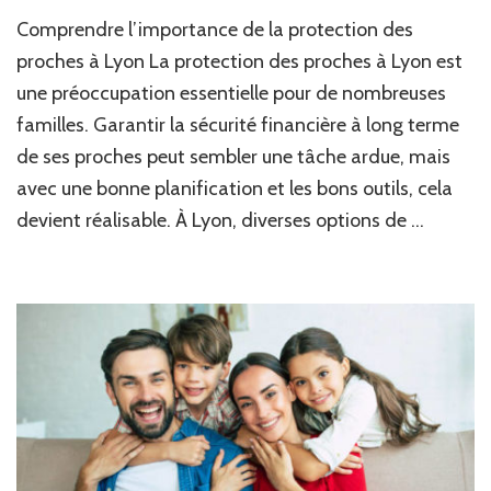
Comment
Comprendre l’importance de la protection des
la
protection
proches à Lyon La protection des proches à Lyon est
des
une préoccupation essentielle pour de nombreuses
proches
familles. Garantir la sécurité financière à long terme
à
Lyon
de ses proches peut sembler une tâche ardue, mais
peut-
avec une bonne planification et les bons outils, cela
elle
intégrer
devient réalisable. À Lyon, diverses options de …
des
options
de
placement
à
long
terme
pour
garantir
la
sécurité