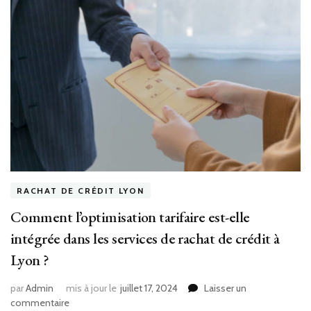
RACHAT DE CRÉDIT LYON
Comment l’optimisation tarifaire est-elle
intégrée dans les services de rachat de crédit à
Lyon ?
par
Admin
mis à jour le
juillet 17, 2024
Laisser un
sur
commentaire