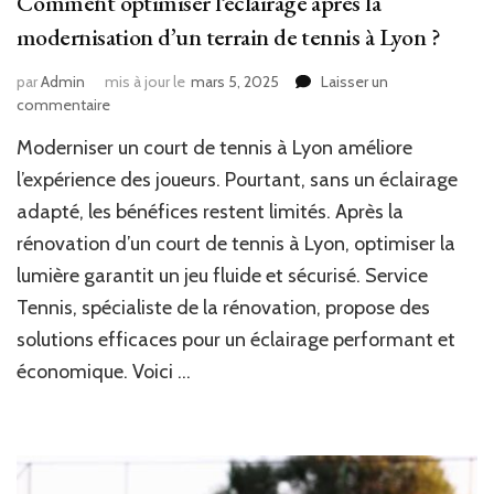
Comment optimiser l’éclairage après la
modernisation d’un terrain de tennis à Lyon ?
par
Admin
mis à jour le
mars 5, 2025
Laisser un
sur
commentaire
Comment
Moderniser un court de tennis à Lyon améliore
optimiser
l’éclairage
l’expérience des joueurs. Pourtant, sans un éclairage
après
adapté, les bénéfices restent limités. Après la
la
rénovation d’un court de tennis à Lyon, optimiser la
modernisation
d’un
lumière garantit un jeu fluide et sécurisé. Service
terrain
Tennis, spécialiste de la rénovation, propose des
de
tennis
solutions efficaces pour un éclairage performant et
à
économique. Voici …
Lyon
?