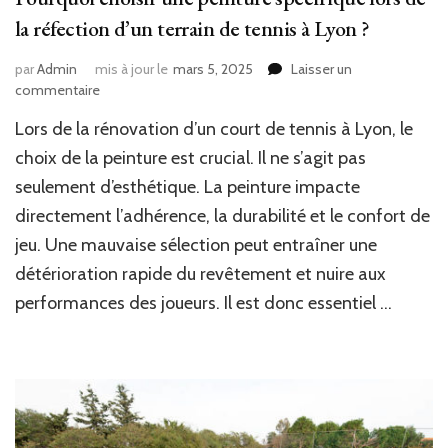
la réfection d’un terrain de tennis à Lyon ?
par
Admin
mis à jour le
mars 5, 2025
Laisser un
sur
commentaire
Pourquoi
Lors de la rénovation d’un court de tennis à Lyon, le
choisir
une
choix de la peinture est crucial. Il ne s’agit pas
peinture
seulement d’esthétique. La peinture impacte
spécifique
directement l’adhérence, la durabilité et le confort de
lors
de
jeu. Une mauvaise sélection peut entraîner une
la
détérioration rapide du revêtement et nuire aux
réfection
d’un
performances des joueurs. Il est donc essentiel …
terrain
de
tennis
à
Lyon
?