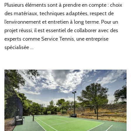
de
Plusieurs éléments sont à prendre en compte : choix
tennis
des matériaux, techniques adaptées, respect de
à
Lyon
l’environnement et entretien à long terme. Pour un
:
projet réussi, il est essentiel de collaborer avec des
Comment
assurer
experts comme Service Tennis, une entreprise
un
spécialisée …
projet
durable
?