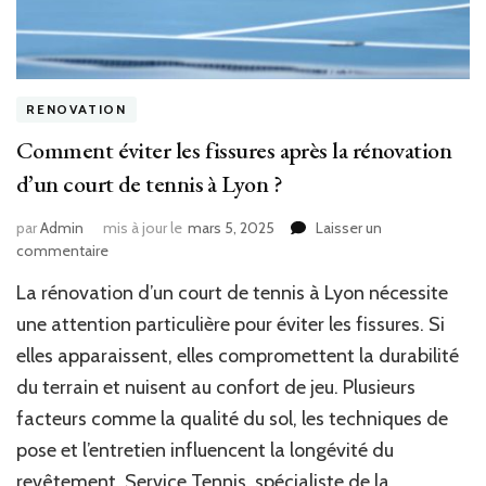
RENOVATION
Comment éviter les fissures après la rénovation
d’un court de tennis à Lyon ?
par
Admin
mis à jour le
mars 5, 2025
Laisser un
sur
commentaire
Comment
La rénovation d’un court de tennis à Lyon nécessite
éviter
les
une attention particulière pour éviter les fissures. Si
fissures
elles apparaissent, elles compromettent la durabilité
après
du terrain et nuisent au confort de jeu. Plusieurs
la
rénovation
facteurs comme la qualité du sol, les techniques de
d’un
pose et l’entretien influencent la longévité du
court
de
revêtement. Service Tennis, spécialiste de la