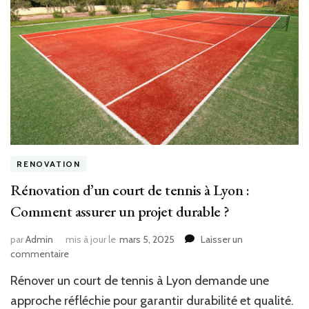
RENOVATION
Rénovation d’un court de tennis à Lyon :
Comment assurer un projet durable ?
par
Admin
mis à jour le
mars 5, 2025
Laisser un
sur
commentaire
Rénovation
Rénover un court de tennis à Lyon demande une
d’un
court
approche réfléchie pour garantir durabilité et qualité.