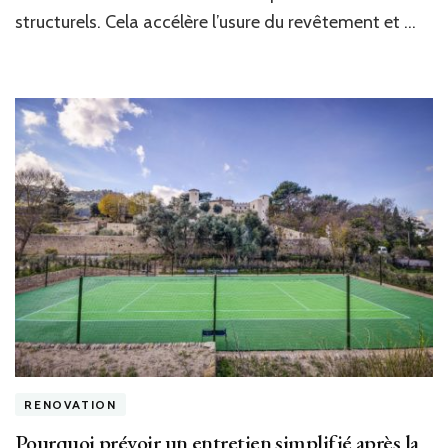
la
structurels. Cela accélère l’usure du revêtement et …
réfection
d’un
terrain
de
tennis
à
Lyon
?
RENOVATION
Pourquoi prévoir un entretien simplifié après la