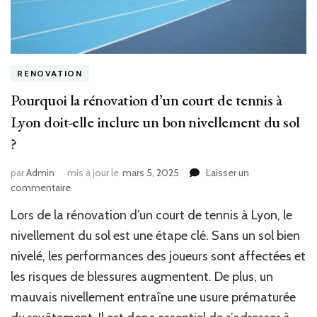
RENOVATION
Pourquoi la rénovation d’un court de tennis à
Lyon doit-elle inclure un bon nivellement du sol
?
par
Admin
mis à jour le
mars 5, 2025
Laisser un
sur
commentaire
Pourquoi
Lors de la rénovation d’un court de tennis à Lyon, le
la
rénovation
nivellement du sol est une étape clé. Sans un sol bien
d’un
nivelé, les performances des joueurs sont affectées et
court
les risques de blessures augmentent. De plus, un
de
tennis
mauvais nivellement entraîne une usure prématurée
à