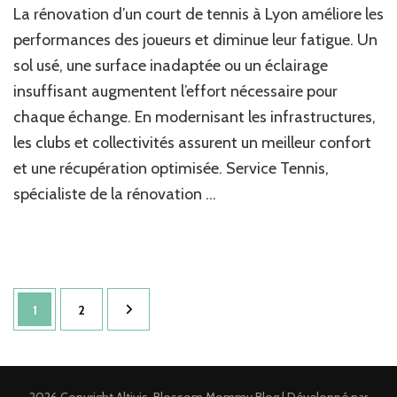
La rénovation d’un court de tennis à Lyon améliore les
la
modernisation
performances des joueurs et diminue leur fatigue. Un
d’un
sol usé, une surface inadaptée ou un éclairage
terrain
insuffisant augmentent l’effort nécessaire pour
de
tennis
chaque échange. En modernisant les infrastructures,
à
les clubs et collectivités assurent un meilleur confort
Lyon
peut-
et une récupération optimisée. Service Tennis,
elle
spécialiste de la rénovation …
réduire
la
fatigue
des
joueurs
Pagination
?
Page
Page
1
2
des
publications
2026 Copyright
Altivis
.
Blossom Mommy Blog | Développé par