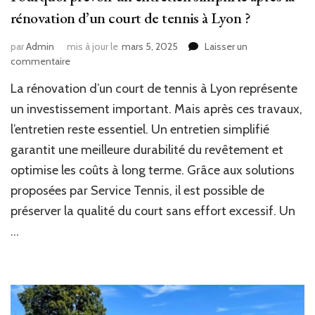
rénovation d’un court de tennis à Lyon ?
par
Admin
mis à jour le
mars 5, 2025
Laisser un
sur
commentaire
Pourquoi
La rénovation d’un court de tennis à Lyon représente
prévoir
un
un investissement important. Mais après ces travaux,
entretien
l’entretien reste essentiel. Un entretien simplifié
simplifié
garantit une meilleure durabilité du revêtement et
après
la
optimise les coûts à long terme. Grâce aux solutions
rénovation
proposées par Service Tennis, il est possible de
d’un
court
préserver la qualité du court sans effort excessif. Un
de
…
tennis
à
Lyon
?