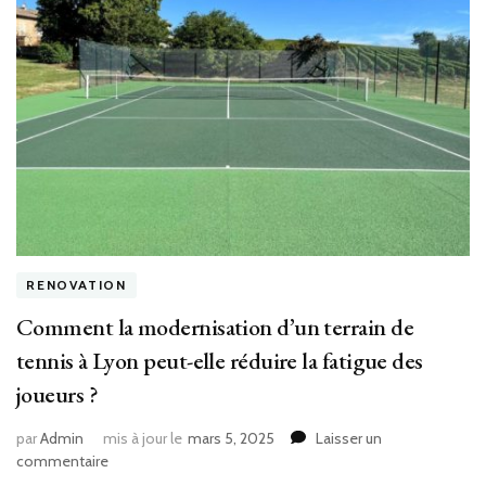
RENOVATION
Comment la modernisation d’un terrain de
tennis à Lyon peut-elle réduire la fatigue des
joueurs ?
par
Admin
mis à jour le
mars 5, 2025
Laisser un
sur
commentaire
Comment