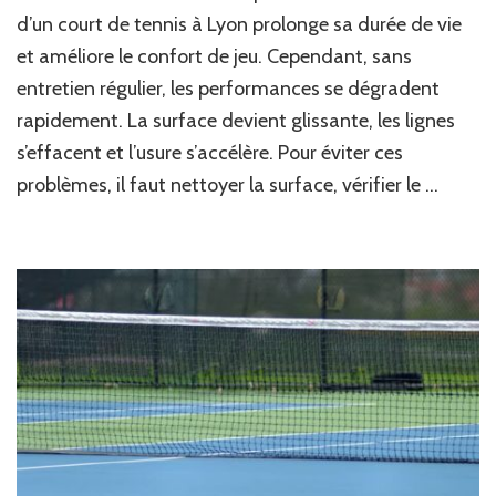
il
d’un court de tennis à Lyon prolonge sa durée de vie
entretenir
et améliore le confort de jeu. Cependant, sans
régulièrement
entretien régulier, les performances se dégradent
un
court
rapidement. La surface devient glissante, les lignes
après
s’effacent et l’usure s’accélère. Pour éviter ces
sa
rénovation
problèmes, il faut nettoyer la surface, vérifier le …
à
Lyon
?