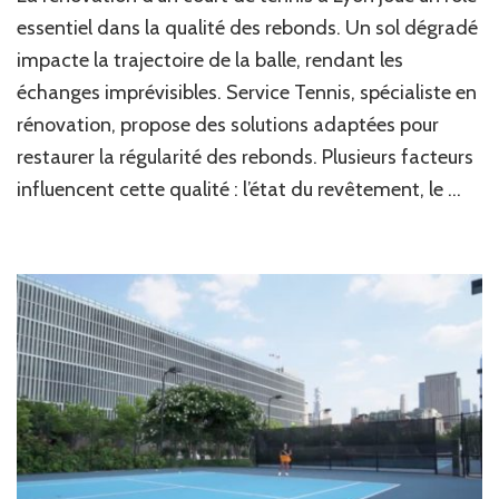
court
essentiel dans la qualité des rebonds. Un sol dégradé
de
impacte la trajectoire de la balle, rendant les
tennis
échanges imprévisibles. Service Tennis, spécialiste en
à
Lyon
rénovation, propose des solutions adaptées pour
:
restaurer la régularité des rebonds. Plusieurs facteurs
améliorer
la
influencent cette qualité : l’état du revêtement, le …
qualité
des
rebonds