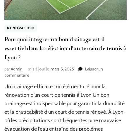
RENOVATION
Pourquoi intégrer un bon drainage est-il
essentiel dans la réfection d’un terrain de tennis à
Lyon ?
par
Admin
mis à jour le
mars 5, 2025
Laisser un
sur
commentaire
Pourquoi
Un drainage efficace : un élément clé pour la
intégrer
un
rénovation d’un court de tennis à Lyon Un bon
bon
drainage est indispensable pour garantir la durabilité
drainage
et la praticabilité d’un court de tennis rénové. À Lyon,
est-
il
où les précipitations sont fréquentes, une mauvaise
essentiel
évacuation de l’eau entraîne des problèmes
dans