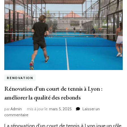
RENOVATION
Rénovation d’un court de tennis à Lyon :
améliorer la qualité des rebonds
par
Admin
mis à jour le
mars 5, 2025
Laisser un
sur
commentaire
Rénovation
La rénovation d’un court de tennis à Lyon joue un rôle
d’un