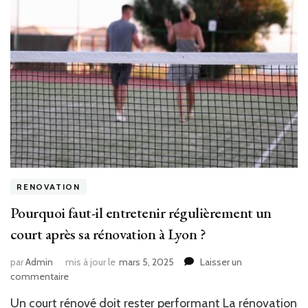
RENOVATION
Pourquoi faut-il entretenir régulièrement un
court après sa rénovation à Lyon ?
par
Admin
mis à jour le
mars 5, 2025
Laisser un
sur
commentaire
Pourquoi
Un court rénové doit rester performant La rénovation
faut-