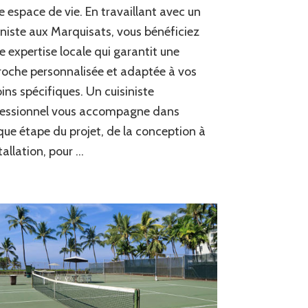
cuisiniste
e espace de vie. En travaillant avec un
aux
iniste aux Marquisats, vous bénéficiez
Marquisats
pour
e expertise locale qui garantit une
une
oche personnalisée et adaptée à vos
cuisine
sur-
ins spécifiques. Un cuisiniste
mesure
fessionnel vous accompagne dans
?
ue étape du projet, de la conception à
stallation, pour …