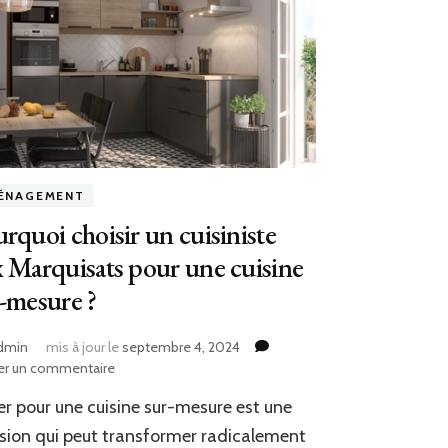
ÉNAGEMENT
rquoi choisir un cuisiniste
 Marquisats pour une cuisine
-mesure ?
dmin
mis à jour le
septembre 4, 2024
sur
er un commentaire
Pourquoi
r pour une cuisine sur-mesure est une
choisir
un
sion qui peut transformer radicalement