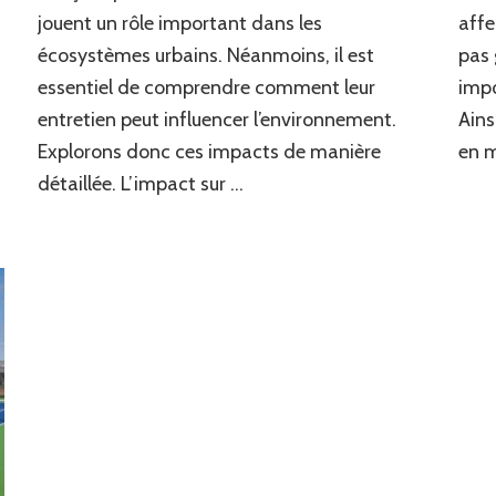
des
jouent un rôle important dans les
affe
terrains
écosystèmes urbains. Néanmoins, il est
pas 
en
béton
essentiel de comprendre comment leur
impo
poreux
entretien peut influencer l’environnement.
Ains
sur
Explorons donc ces impacts de manière
en 
la
biodiversité
détaillée. L’impact sur …
locale
à
Lyon
?