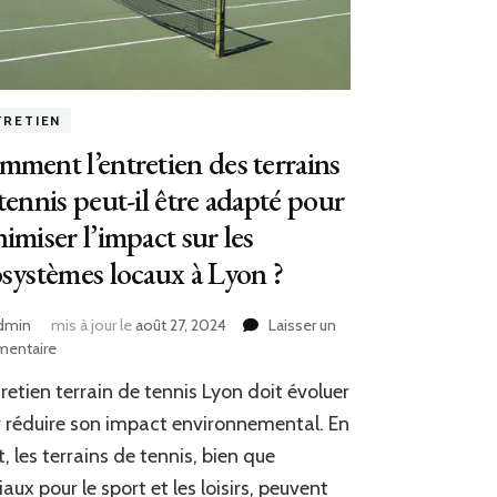
TRETIEN
ment l’entretien des terrains
tennis peut-il être adapté pour
imiser l’impact sur les
systèmes locaux à Lyon ?
dmin
mis à jour le
août 27, 2024
Laisser un
sur
entaire
Comment
tretien terrain de tennis Lyon doit évoluer
l’entretien
des
 réduire son impact environnemental. En
terrains
t, les terrains de tennis, bien que
de
iaux pour le sport et les loisirs, peuvent
tennis