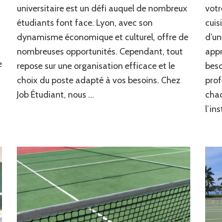
job
universitaire est un défi auquel de nombreux
votr
étudiant
étudiants font face. Lyon, avec son
cuis
à
Lyon
dynamisme économique et culturel, offre de
d’un
tout
nombreuses opportunités. Cependant, tout
appr
en
e
conciliant
repose sur une organisation efficace et le
beso
études
choix du poste adapté à vos besoins. Chez
pro
et
Job Étudiant, nous …
chaq
travail
?
l’in