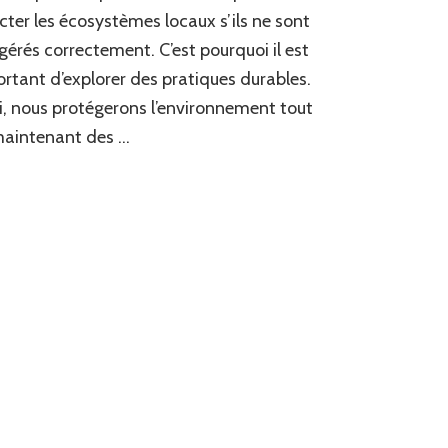
peut-
cter les écosystèmes locaux s’ils ne sont
il
gérés correctement. C’est pourquoi il est
être
adapté
rtant d’explorer des pratiques durables.
pour
i, nous protégerons l’environnement tout
minimiser
maintenant des …
l’impact
sur
les
écosystèmes
locaux
à
Lyon
?