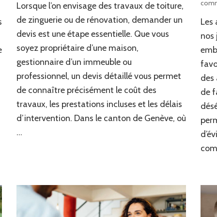
comm
Lorsque l’on envisage des travaux de toiture,
demander
un
de zinguerie ou de rénovation, demander un
s
Les 
devis
devis est une étape essentielle. Que vous
nos 
de
soyez propriétaire d’une maison,
Ferblanterie
e
embe
à
gestionnaire d’un immeuble ou
favo
Genève
professionnel, un devis détaillé vous permet
des 
?
de connaître précisément le coût des
de f
travaux, les prestations incluses et les délais
désé
d’intervention. Dans le canton de Genève, où
perm
…
d’év
com