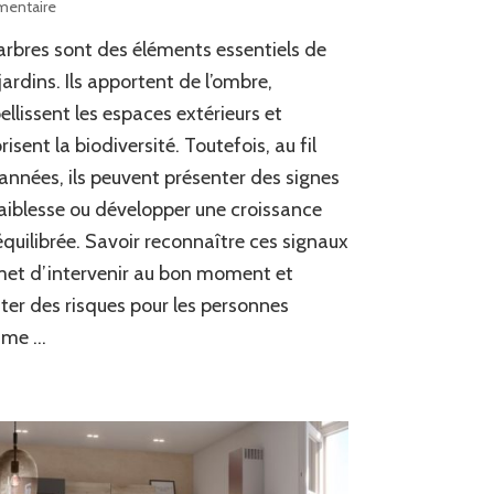
sur
entaire
Comment
arbres sont des éléments essentiels de
reconnaître
un
jardins. Ils apportent de l’ombre,
arbre
llissent les espaces extérieurs et
qui
risent la biodiversité. Toutefois, au fil
nécessite
un
années, ils peuvent présenter des signes
Élagage
aiblesse ou développer une croissance
à
Domont
quilibrée. Savoir reconnaître ces signaux
?
et d’intervenir au bon moment et
iter des risques pour les personnes
me …