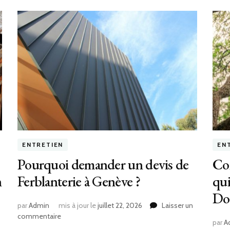
ENTRETIEN
EN
Pourquoi demander un devis de
Co
n
Ferblanterie à Genève ?
qui
Do
par
Admin
mis à jour le
juillet 22, 2026
Laisser un
sur
commentaire
par
A
Pourquoi