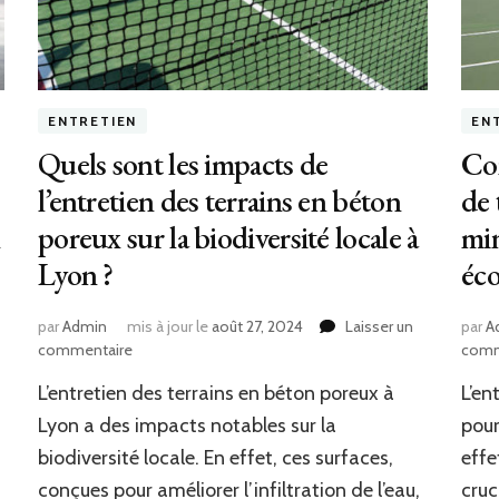
ENTRETIEN
EN
Quels sont les impacts de
Com
l’entretien des terrains en béton
de 
n
poreux sur la biodiversité locale à
min
Lyon ?
éco
par
Admin
mis à jour le
août 27, 2024
Laisser un
par
A
sur
commentaire
comm
Quels
L’entretien des terrains en béton poreux à
L’en
sont
les
Lyon a des impacts notables sur la
pour
impacts
biodiversité locale. En effet, ces surfaces,
effe
de
conçues pour améliorer l’infiltration de l’eau,
cruc
l’entretien