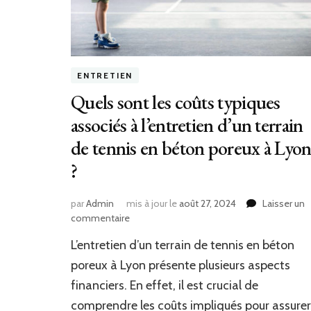
ENTRETIEN
Quels sont les coûts typiques
associés à l’entretien d’un terrain
de tennis en béton poreux à Lyo
?
par
Admin
mis à jour le
août 27, 2024
Laisser un
sur
commentaire
Quels
L’entretien d’un terrain de tennis en béton
sont
les
poreux à Lyon présente plusieurs aspects
coûts
financiers. En effet, il est crucial de
typiques
comprendre les coûts impliqués pour assurer
associés