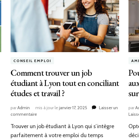
CONSEIL EMPLOI
AM
Comment trouver un job
Pou
étudiant à Lyon tout en conciliant
aux
études et travail ?
sur
par
Admin
mis à jour le
janvier 17, 2025
Laisser un
par
A
sur
commentaire
Laiss
Comment
Trouver un job étudiant à Lyon qui s’intègre
Opte
trouver
un
parfaitement à votre emploi du temps
déci