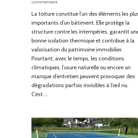
sur
commentaire
Comment
La toiture constitue l’un des éléments les plu
un
Couvreur
importants d’un bâtiment. Elle protège la
Ferblantier
structure contre les intempéries, garantit un
à
bonne isolation thermique et contribue à la
Meyrin
réalise-
valorisation du patrimoine immobilier.
t-
Pourtant, avec le temps, les conditions
il
un
climatiques, l’usure naturelle ou encore un
diagnostic
manque d’entretien peuvent provoquer des
de
dégradations parfois invisibles à l’œil nu.
toiture
?
C’est …