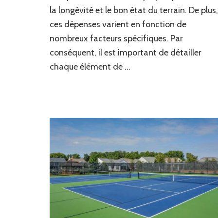
à
la longévité et le bon état du terrain. De plus,
l’entretien
ces dépenses varient en fonction de
d’un
terrain
nombreux facteurs spécifiques. Par
de
conséquent, il est important de détailler
tennis
chaque élément de …
en
béton
poreux
à
Lyon
?