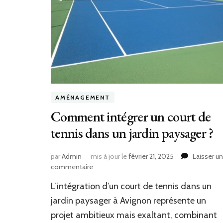
AMÉNAGEMENT
Comment intégrer un court de
tennis dans un jardin paysager ?
par
Admin
mis à jour le
février 21, 2025
Laisser un
sur
commentaire
Comment
L’intégration d’un court de tennis dans un
intégrer
un
jardin paysager à Avignon représente un
court
projet ambitieux mais exaltant, combinant
de