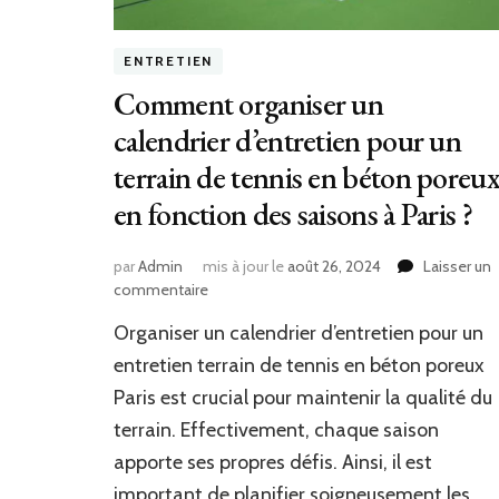
ENTRETIEN
Comment organiser un
calendrier d’entretien pour un
terrain de tennis en béton poreu
en fonction des saisons à Paris ?
par
Admin
mis à jour le
août 26, 2024
Laisser un
sur
commentaire
Comment
Organiser un calendrier d’entretien pour un
organiser
un
entretien terrain de tennis en béton poreux
calendrier
Paris est crucial pour maintenir la qualité du
d’entretien
terrain. Effectivement, chaque saison
pour
un
apporte ses propres défis. Ainsi, il est
terrain
important de planifier soigneusement les