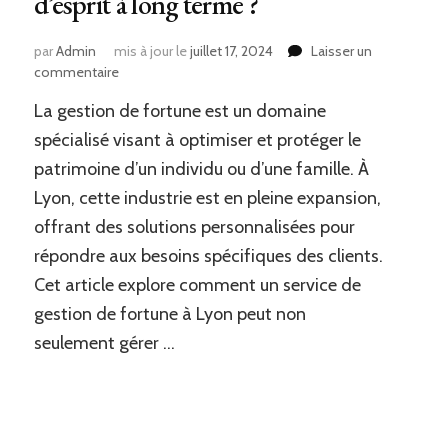
d’esprit à long terme ?
par
Admin
mis à jour le
juillet 17, 2024
Laisser un
sur
commentaire
Comment
La gestion de fortune est un domaine
un
service
spécialisé visant à optimiser et protéger le
de
patrimoine d’un individu ou d’une famille. À
gestion
Lyon, cette industrie est en pleine expansion,
de
fortune
offrant des solutions personnalisées pour
à
répondre aux besoins spécifiques des clients.
Lyon
peut-
Cet article explore comment un service de
il
gestion de fortune à Lyon peut non
assurer
seulement gérer …
une
gestion
proactive
de
mes