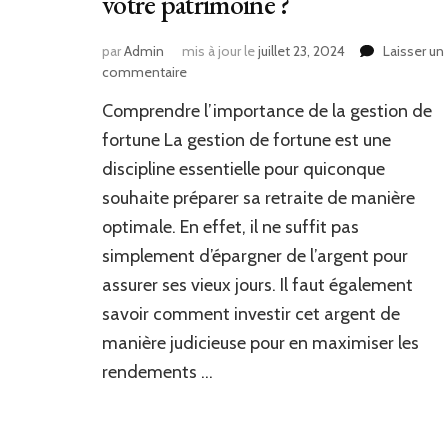
votre patrimoine ?
par
Admin
mis à jour le
juillet 23, 2024
Laisser un
sur
commentaire
Comment
Comprendre l’importance de la gestion de
le
service
fortune La gestion de fortune est une
de
discipline essentielle pour quiconque
gestion
souhaite préparer sa retraite de manière
de
fortune
optimale. En effet, il ne suffit pas
à
simplement d’épargner de l’argent pour
Lyon
peut-
assurer ses vieux jours. Il faut également
il
savoir comment investir cet argent de
vous
manière judicieuse pour en maximiser les
accompagner
dans
rendements …
la
préparation
de