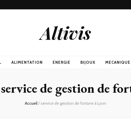
Altivis
L
ALIMENTATION
ENERGIE
BIJOUX
MECANIQUE
:
service de gestion de fo
Accueil
/
service de gestion de fortune à Lyon