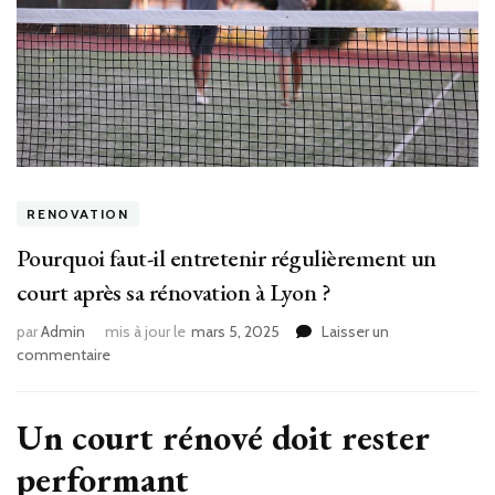
RENOVATION
Pourquoi faut-il entretenir régulièrement un
court après sa rénovation à Lyon ?
par
Admin
mis à jour le
mars 5, 2025
Laisser un
sur
commentaire
Pourquoi
faut-
il
Un court rénové doit rester
entretenir
performant
régulièrement
un