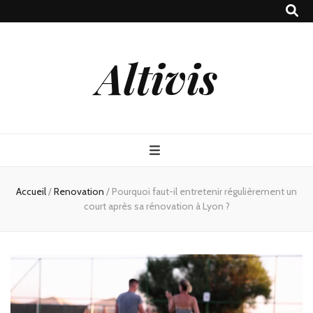
Altivis
Accueil
/
Renovation
/
Pourquoi faut-il entretenir régulièrement un
court après sa rénovation à Lyon ?