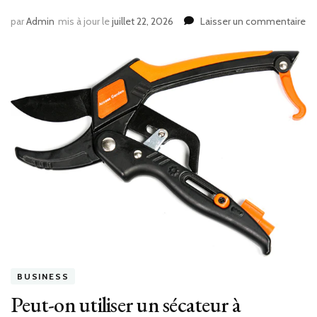
su
par
Admin
mis à jour le
juillet 22, 2026
Laisser un commentaire
Po
de
un
de
de
Fe
à
Ge
?
BUSINESS
Peut-on utiliser un sécateur à