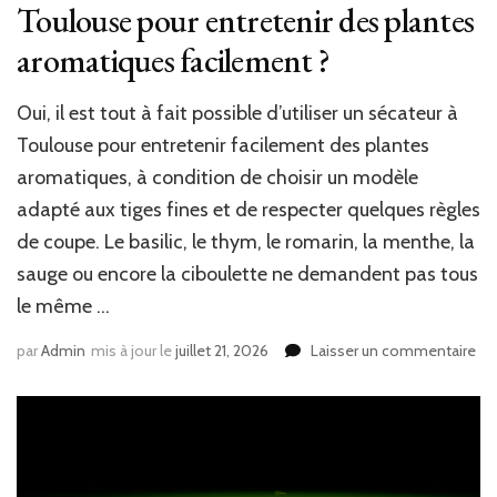
Toulouse pour entretenir des plantes
aromatiques facilement ?
Oui, il est tout à fait possible d’utiliser un sécateur à
Toulouse pour entretenir facilement des plantes
aromatiques, à condition de choisir un modèle
adapté aux tiges fines et de respecter quelques règles
de coupe. Le basilic, le thym, le romarin, la menthe, la
sauge ou encore la ciboulette ne demandent pas tous
le même …
sur
par
Admin
mis à jour le
juillet 21, 2026
Laisser un commentaire
Pe
on
util
un
séc
à