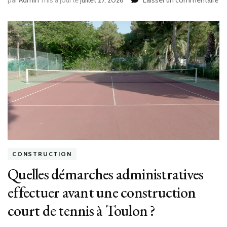
par
Admin
mis à jour le
juillet 27, 2026
Laisser un commentaire
Le
PL
im
t-
il
de
rè
par
po
un
co
co
de
te
CONSTRUCTION
à
Quelles démarches administratives
To
?
effectuer avant une construction
court de tennis à Toulon ?