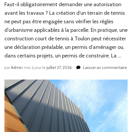
Faut-il obligatoirement demander une autorisation
avant les travaux ? La création d’un terrain de tennis
ne peut pas être engagée sans vérifier les règles
d’urbanisme applicables à la parcelle. En pratique, une
construction court de tennis à Toulon peut nécessiter
une déclaration préalable, un permis d’aménager ou,
dans certains projets, un permis de construire. La …
sur
par
Admin
mis à jour le
juillet 27, 2026
Laisser un commentaire
Qu
dé
ad
ef
av
un
co
co
de
te