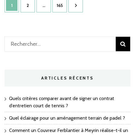
Pagination
d’u
Page
Page
Page
1
2
…
165
ter
des
ap
publications
un
con
cou
de
Rechercher :
ten
à
Mo
?
ARTICLES RÉCENTS
Quels critères comparer avant de signer un contrat
d’entretien court de tennis ?
Quel éclairage pour un aménagement terrain de padel ?
Comment un Couvreur Ferblantier à Meyrin réalise-t-il un