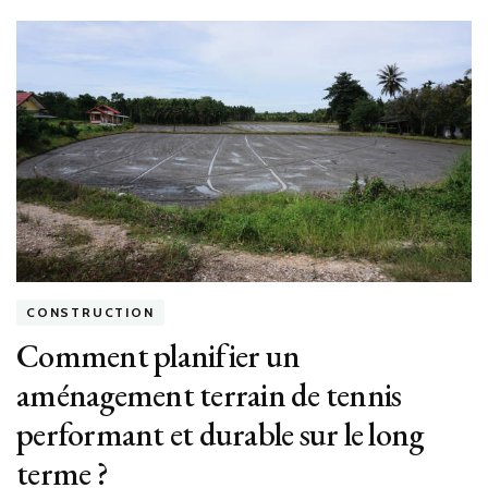
so
les
sy
d’u
blo
AB
déf
sur
un
B
?
CONSTRUCTION
Comment planifier un
aménagement terrain de tennis
performant et durable sur le long
terme ?