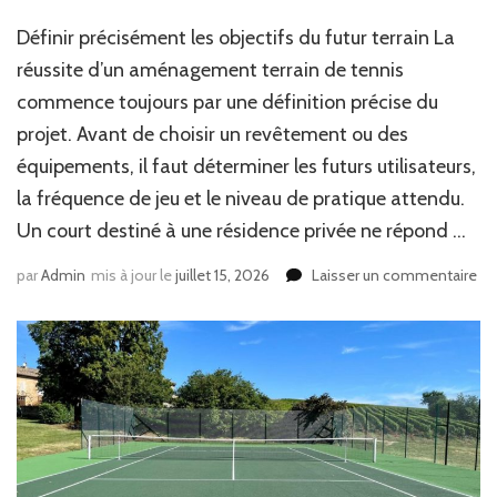
Définir précisément les objectifs du futur terrain La
réussite d’un aménagement terrain de tennis
commence toujours par une définition précise du
projet. Avant de choisir un revêtement ou des
équipements, il faut déterminer les futurs utilisateurs,
la fréquence de jeu et le niveau de pratique attendu.
Un court destiné à une résidence privée ne répond …
sur
par
Admin
mis à jour le
juillet 15, 2026
Laisser un commentaire
Co
pla
un
am
ter
de
te
pe
et