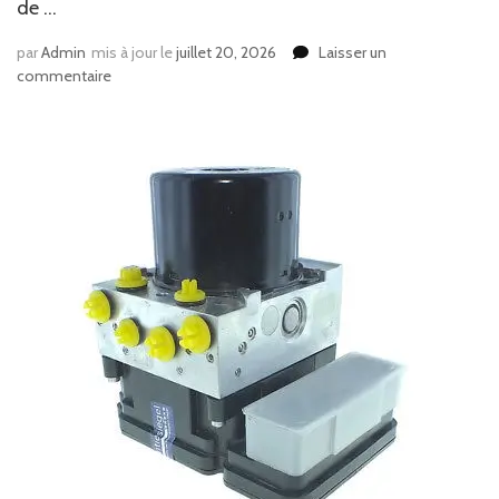
de …
par
Admin
mis à jour le
juillet 20, 2026
Laisser un
sur
commentaire
Quelle
clôture
prévoir
pour
une
construction
court
de
tennis
à
Avignon
?