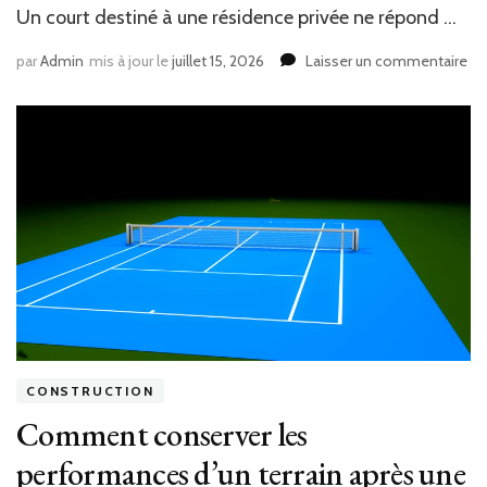
Un court destiné à une résidence privée ne répond …
sur
par
Admin
mis à jour le
juillet 15, 2026
Laisser un commentaire
Qu
cri
pr
en
co
po
un
am
ter
de
te
réu
?
CONSTRUCTION
Comment conserver les
performances d’un terrain après une