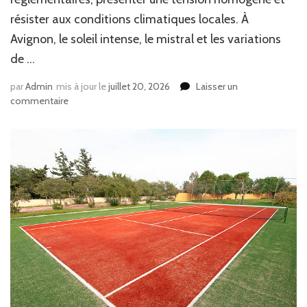
résister aux conditions climatiques locales. À
Avignon, le soleil intense, le mistral et les variations
de …
par
Admin
mis à jour le
juillet 20, 2026
Laisser un
sur
commentaire
Quel
éclairage
choisir
pour
une
construction
court
de
tennis
à
Avignon
?