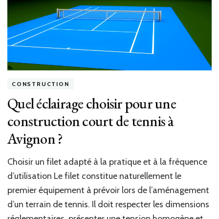
To
po
ent
de
pla
ar
fa
?
CONSTRUCTION
Quel éclairage choisir pour une
construction court de tennis à
Avignon ?
Choisir un filet adapté à la pratique et à la fréquence
d’utilisation Le filet constitue naturellement le
premier équipement à prévoir lors de l’aménagement
d’un terrain de tennis. Il doit respecter les dimensions
réglementaires, présenter une tension homogène et