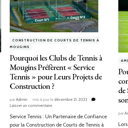
CONSTRUCTION DE COURTS DE TENNIS À
MOUGINS
Pourquoi les Clubs de Tennis à
AM
Mougins Préfèrent « Service
Pou
Tennis » pour Leurs Projets de
con
Construction ?
de 
son
par
Admin
mis à jour le
décembre 21, 2023
sur
Laisser un commentaire
Pourquoi
par
A
Service Tennis : Un Partenaire de Confiance
les
Clubs
Lors
pour la Construction de Courts de Tennis à