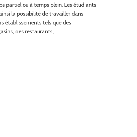
s partiel ou à temps plein. Les étudiants
Commerce
pour
ainsi la possibilité de travailler dans
les
rs établissements tels que des
Étudiants
sins, des restaurants, …
à
Lyon