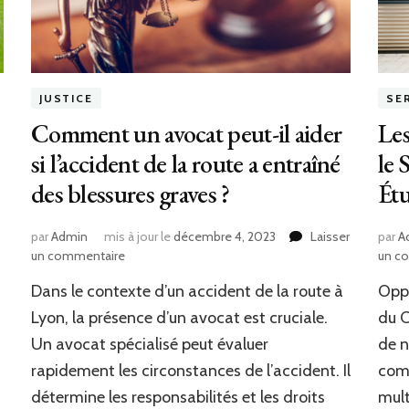
JUSTICE
SE
Comment un avocat peut-il aider
Les
si l’accident de la route a entraîné
le 
des blessures graves ?
Étu
par
Admin
mis à jour le
décembre 4, 2023
Laisser
par
A
sur
un commentaire
un c
Comment
Dans le contexte d’un accident de la route à
Oppo
un
avocat
Lyon, la présence d’un avocat est cruciale.
du 
peut-
Un avocat spécialisé peut évaluer
de n
il
rapidement les circonstances de l’accident. Il
comm
aider
si
détermine les responsabilités et les droits
mult
l’accident