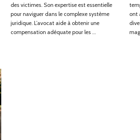
des victimes. Son expertise est essentielle
temp
de
la
pour naviguer dans le complexe système
ont 
route
juridique. L’avocat aide à obtenir une
dive
a
compensation adéquate pour les …
maga
entraîné
des
blessures
graves
?