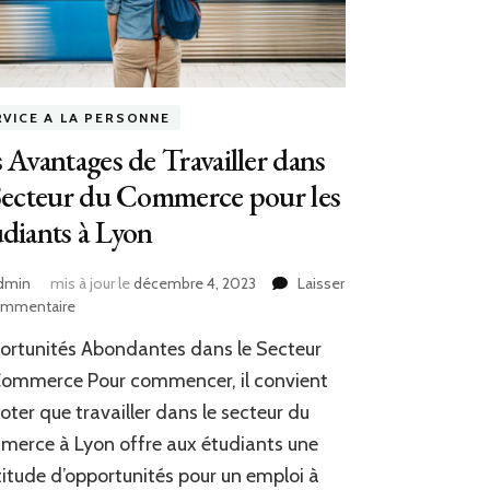
RVICE A LA PERSONNE
 Avantages de Travailler dans
Secteur du Commerce pour les
diants à Lyon
dmin
mis à jour le
décembre 4, 2023
Laisser
sur
ommentaire
Les
rtunités Abondantes dans le Secteur
Avantages
de
Commerce Pour commencer, il convient
Travailler
oter que travailler dans le secteur du
dans
erce à Lyon offre aux étudiants une
le
Secteur
itude d’opportunités pour un emploi à
du