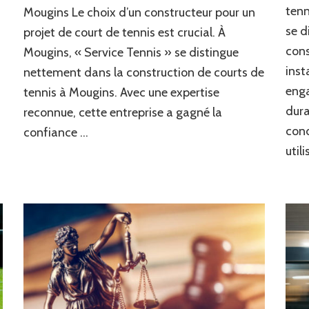
de
tenn
Mougins Le choix d’un constructeur pour un
Tennis
se d
projet de court de tennis est crucial. À
à
Mougins
cons
Mougins, « Service Tennis » se distingue
Préfèrent
inst
nettement dans la construction de courts de
« Service
enga
Tennis »
tennis à Mougins. Avec une expertise
pour
dura
reconnue, cette entreprise a gagné la
Leurs
cond
confiance …
Projets
de
util
Construction
?