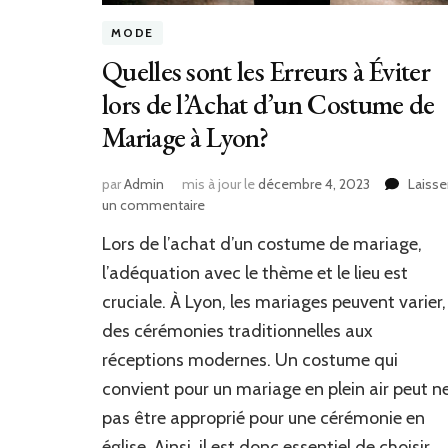
MODE
Quelles sont les Erreurs à Éviter
lors de l’Achat d’un Costume de
Mariage à Lyon?
par
Admin
mis à jour le
décembre 4, 2023
Laisse
sur
un commentaire
Quelles
Lors de l’achat d’un costume de mariage,
sont
les
l’adéquation avec le thème et le lieu est
Erreurs
cruciale. À Lyon, les mariages peuvent varier,
à
des cérémonies traditionnelles aux
Éviter
lors
réceptions modernes. Un costume qui
de
convient pour un mariage en plein air peut n
l’Achat
d’un
pas être approprié pour une cérémonie en
Costume
église. Ainsi, il est donc essentiel de choisir …