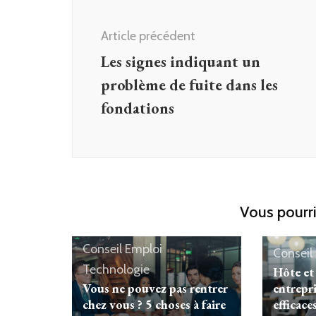
d'article
Article précédent
Les signes indiquant un
problème de fuite dans les
fondations
Vous pourri
Conseil Emploi
Conseil
Technologie
Hôte et
Vous ne pouvez pas rentrer
entrepri
chez vous ? 5 choses à faire
efficace