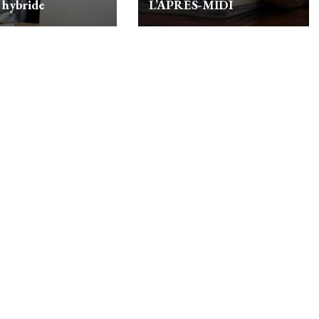
 hybride
L’APRÈS-MIDI