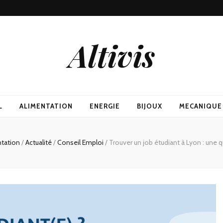
Altivis
L
ALIMENTATION
ENERGIE
BIJOUX
MECANIQUE
ntation
/
Actualité
/
Conseil Emploi
/
Trouver un job étudiant à Lyon : une 