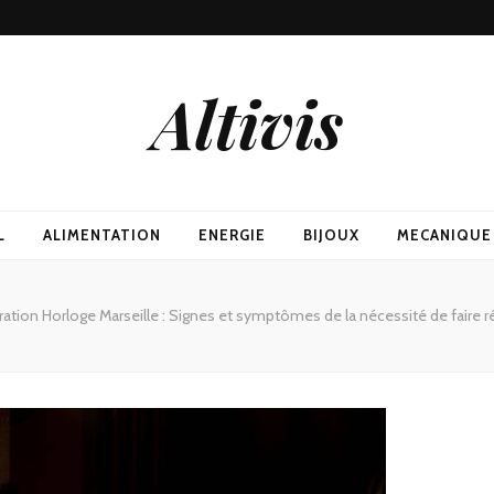
Altivis
L
ALIMENTATION
ENERGIE
BIJOUX
MECANIQUE
ation Horloge Marseille : Signes et symptômes de la nécessité de faire r