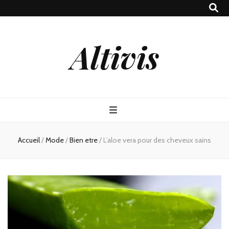
Altivis
Accueil
/
Mode
/
Bien etre
/
L’aloe vera pour des cheveux sains