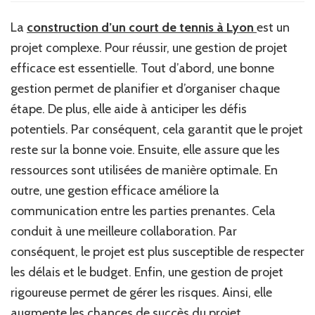
la
gestion
La
construction d’un court de tennis à Lyon
est un
du
projet complexe. Pour réussir, une gestion de projet
projet
est-
efficace est essentielle. Tout d’abord, une bonne
elle
gestion permet de planifier et d’organiser chaque
cruciale
étape. De plus, elle aide à anticiper les défis
pour
la
potentiels. Par conséquent, cela garantit que le projet
réussite
reste sur la bonne voie. Ensuite, elle assure que les
de
ressources sont utilisées de manière optimale. En
la
construction
outre, une gestion efficace améliore la
d’un
communication entre les parties prenantes. Cela
court
de
conduit à une meilleure collaboration. Par
tennis
conséquent, le projet est plus susceptible de respecter
à
les délais et le budget. Enfin, une gestion de projet
Lyon
?
rigoureuse permet de gérer les risques. Ainsi, elle
augmente les chances de succès du projet.