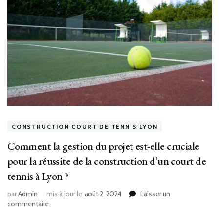
CONSTRUCTION COURT DE TENNIS LYON
Comment la gestion du projet est-elle cruciale
pour la réussite de la construction d’un court de
tennis à Lyon ?
par
Admin
mis à jour le
août 2, 2024
Laisser un
sur
commentaire
Comment