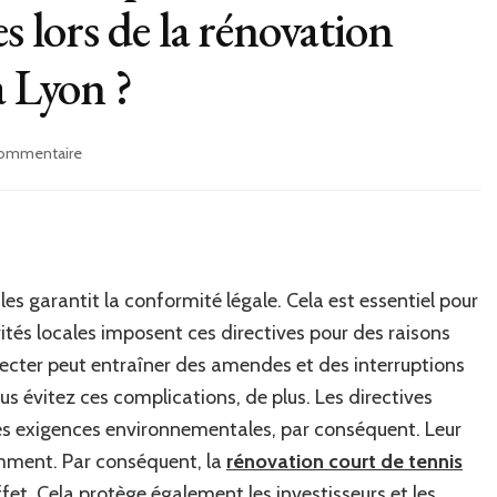
s lors de la rénovation
à Lyon ?
sur
commentaire
Pourquoi
est-
il
crucial
de
respecter
les garantit la conformité légale. Cela est essentiel pour
les
rités locales imposent ces directives pour des raisons
directives
de
pecter peut entraîner des amendes et des interruptions
construction
ous évitez ces complications, de plus. Les directives
locales
des exigences environnementales, par conséquent. Leur
lors
de
emment. Par conséquent, la
rénovation court de tennis
la
effet. Cela protège également les investisseurs et les