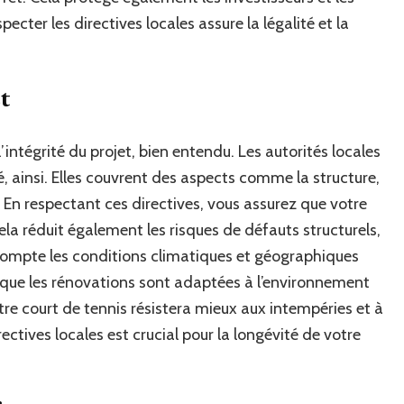
rénovation
specter les directives locales assure la légalité et la
d’un
court
de
tennis
et
à
Lyon
?
l’intégrité du projet, bien entendu. Les autorités locales
é, ainsi. Elles couvrent des aspects comme la structure,
. En respectant ces directives, vous assurez que votre
la réduit également les risques de défauts structurels,
 compte les conditions climatiques et géographiques
nt que les rénovations sont adaptées à l’environnement
re court de tennis résistera mieux aux intempéries et à
irectives locales est crucial pour la longévité de votre