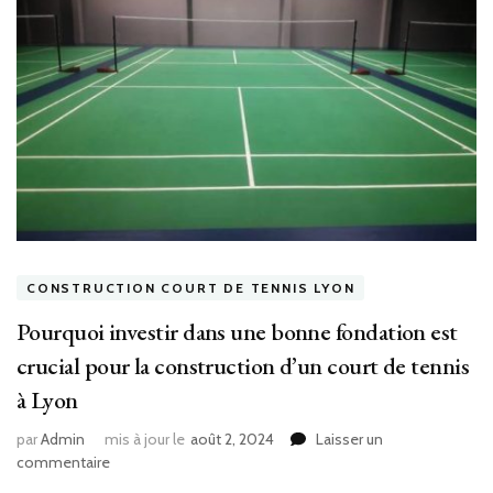
CONSTRUCTION COURT DE TENNIS LYON
Pourquoi investir dans une bonne fondation est
crucial pour la construction d’un court de tennis
à Lyon
par
Admin
mis à jour le
août 2, 2024
Laisser un
sur
commentaire
Pourquoi