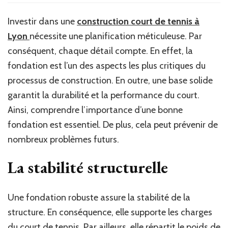
investir
dans
Investir dans une
construction court de tennis à
une
Lyon
nécessite une planification méticuleuse. Par
bonne
fondation
conséquent, chaque détail compte. En effet, la
est
fondation est l’un des aspects les plus critiques du
crucial
processus de construction. En outre, une base solide
pour
la
garantit la durabilité et la performance du court.
construction
Ainsi, comprendre l’importance d’une bonne
d’un
fondation est essentiel. De plus, cela peut prévenir de
court
de
nombreux problèmes futurs.
tennis
à
La stabilité structurelle
Lyon
Une fondation robuste assure la stabilité de la
structure. En conséquence, elle supporte les charges
du court de tennis. Par ailleurs, elle répartit le poids de