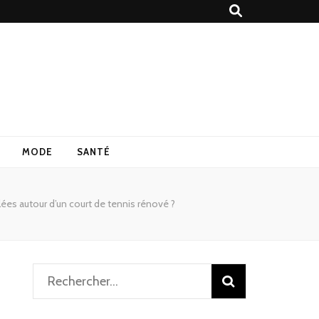
MODE
SANTÉ
ées autour d’un court de tennis rénové ?
Rechercher :