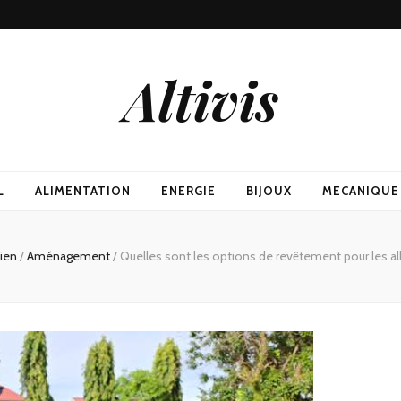
Altivis
L
ALIMENTATION
ENERGIE
BIJOUX
MECANIQUE
tien
/
Aménagement
/
Quelles sont les options de revêtement pour les all