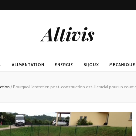
Altivis
L
ALIMENTATION
ENERGIE
BIJOUX
MECANIQUE
uction
/
Pourquoi l’entretien post-construction est-il crucial pour un court 