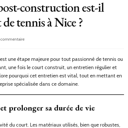
post-construction est-il
 de tennis à Nice ?
sur
n commentaire
Pourquoi
l’entretien
post-
est une étape majeure pour tout passionné de tennis ou
construction
t, une fois le court construit, un entretien régulier et
est-
il
lore pourquoi cet entretien est vital, tout en mettant en
crucial
treprise spécialisée dans ce domaine.
pour
un
court
de
 et prolonger sa durée de vie
tennis
à
Nice
ité du court. Les matériaux utilisés, bien que robustes,