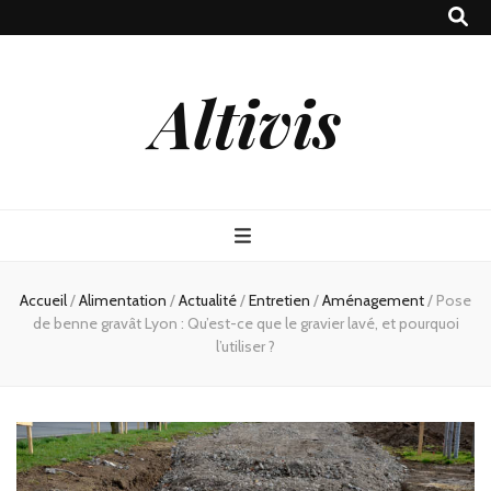
Altivis
Accueil
/
Alimentation
/
Actualité
/
Entretien
/
Aménagement
/
Pose
de benne gravât Lyon : Qu’est-ce que le gravier lavé, et pourquoi
l’utiliser ?