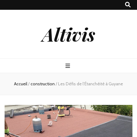
Altivis
Accueil
/
construction
/
Les Défis de l’Étanchéité à Guyane