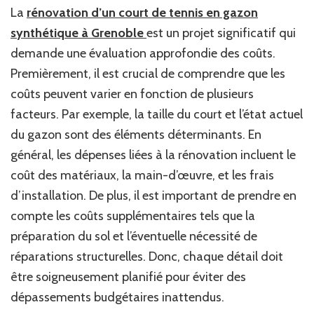
les
La
rénovation d’un court de tennis en gazon
coûts
synthétique à Grenoble
est un projet significatif qui
associés
à
demande une évaluation approfondie des coûts.
la
Premièrement, il est crucial de comprendre que les
rénovation
coûts peuvent varier en fonction de plusieurs
d’un
court
facteurs. Par exemple, la taille du court et l’état actuel
de
du gazon sont des éléments déterminants. En
tennis
général, les dépenses liées à la rénovation incluent le
en
gazon
coût des matériaux, la main-d’œuvre, et les frais
synthétique
d’installation. De plus, il est important de prendre en
à
Grenoble
compte les coûts supplémentaires tels que la
?
préparation du sol et l’éventuelle nécessité de
réparations structurelles. Donc, chaque détail doit
être soigneusement planifié pour éviter des
dépassements budgétaires inattendus.