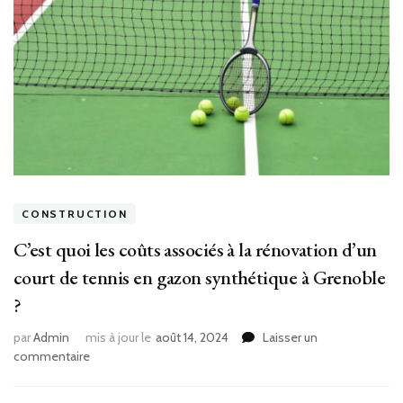
CONSTRUCTION
C’est quoi les coûts associés à la rénovation d’un
court de tennis en gazon synthétique à Grenoble
?
par
Admin
mis à jour le
août 14, 2024
Laisser un
sur
commentaire
C’est
quoi