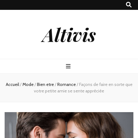
Altivis
Accueil
/
Mode
/
Bien etre
/
Romance
/
Façons de faire en sorte que
votre petite amie se sente appréciée