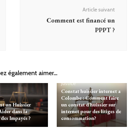
Article suivant
Comment est financé un
PPPT ?
ez également aimer...
Justice
Constat huissier internet a
Colombe : Comment faire
t un Huissier
un constat d’huissier sur
Aider dans la
internet pour des litiges de
 des Impayés ?
consommation?