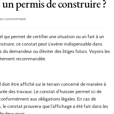
 un permis de construire ?
sur
r un commentaire
Dans
quelles
situations
 qui permet de certifier une situation ou un fait à un
est-
ruire, ce constat peut s’avérer indispensable dans
il
particulièrement
ts du demandeur ou d’éviter des litiges futurs. Voyons les
recommandé
 fortement recommandée.
de
faire
établir
un
constat
l doit être affiché sur le terrain concerné de manière à
d’huissier
durée des travaux. Le constat d’huissier permet ici de
concernant
sé conformément aux obligations légales. En cas de
un
permis
, le constat prouvera que l’affichage a été fait dans les
de
 de deux mois.