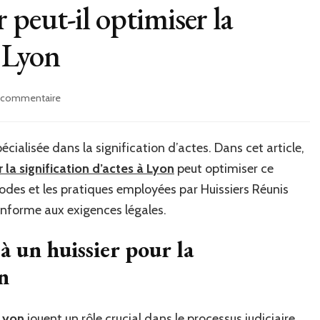
peut-il optimiser la
à Lyon
sur
n commentaire
Comment
un
huissier
écialisée dans la signification d’actes. Dans cet article,
peut-
r la signification d’actes à Lyon
peut optimiser ce
il
optimiser
odes et les pratiques employées par Huissiers Réunis
la
conforme aux exigences légales.
signification
d’actes
à un huissier pour la
à
Lyon
on
 Lyon
jouent un rôle crucial dans le processus judiciaire.