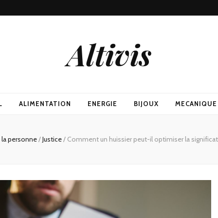
Altivis
L
ALIMENTATION
ENERGIE
BIJOUX
MECANIQUE
a la personne
/
Justice
/
Comment un huissier peut-il optimiser la significa