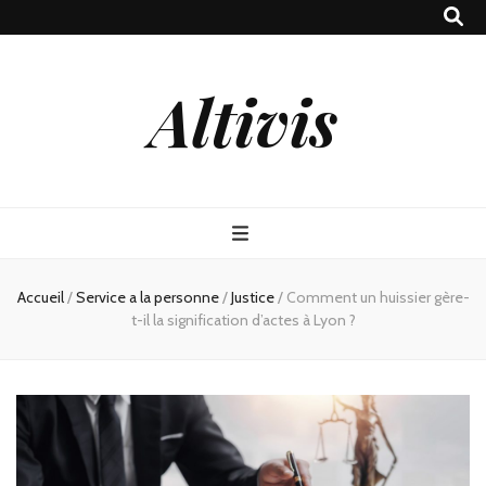
Altivis
Accueil
/
Service a la personne
/
Justice
/
Comment un huissier gère-
t-il la signification d’actes à Lyon ?