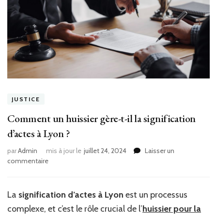
JUSTICE
Comment un huissier gère-t-il la signification
d’actes à Lyon ?
par
Admin
mis à jour le
juillet 24, 2024
Laisser un
sur
commentaire
Comment
un
huissier
La
signification d’actes à Lyon
est un processus
gère-
complexe, et c’est le rôle crucial de l’
huissier pour la
t-