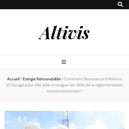
Altivis
Accueil
/
Energie Renouvelable
/
Comment l’Assistance à Maîtrise
d’Ouvrage peut-elle aider à naviguer les défis de la réglementation
environnementale ?