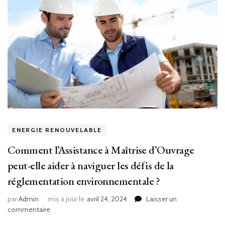
ENERGIE RENOUVELABLE
Comment l’Assistance à Maîtrise d’Ouvrage
peut-elle aider à naviguer les défis de la
réglementation environnementale ?
par
Admin
mis à jour le
avril 24, 2024
Laisser un
sur
commentaire
Comment