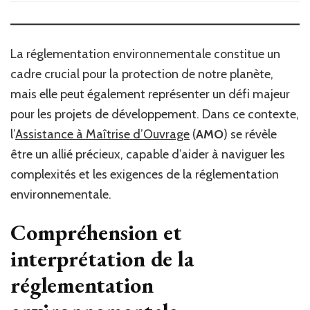
l’Assistance
à
Maîtrise
d’Ouvrage
La réglementation environnementale constitue un
peut-
cadre crucial pour la protection de notre planète,
elle
mais elle peut également représenter un défi majeur
aider
à
pour les projets de développement. Dans ce contexte,
naviguer
l’
Assistance à Maîtrise d’Ouvrage
(
AMO
) se révèle
les
défis
être un allié précieux, capable d’aider à naviguer les
de
complexités et les exigences de la réglementation
la
environnementale.
réglementation
environnementale
Compréhension et
?
interprétation de la
réglementation