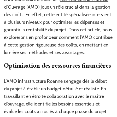
maîtrise
d’ouvrage
d’Ouvrage
(AMO) joue un rôle crucial dans la gestion
contribue-
des coûts. En effet, cette entité spécialisée intervient
t-
à plusieurs niveaux pour optimiser les dépenses et
elle
à
garantir la rentabilité du projet. Dans cet article, nous
la
explorerons en profondeur comment l’AMO contribue
gestion
à cette gestion rigoureuse des coûts, en mettant en
des
coûts
lumière ses méthodes et ses avantages.
de
production
Optimisation des ressources financières
dans
un
projet
L’AMO infrastructure Roanne s’engage dès le début
à
du projet à établir un budget détaillé et réaliste. En
Roanne
?
travaillant en étroite collaboration avec le maître
d’ouvrage, elle identifie les besoins essentiels et
évalue les coûts associés à chaque phase du projet.