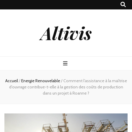
Altivis
Accueil
/
Energie Renouvelable
/
Comment l’assistance à la maîtrise
d’ouvrage contribue-t-elle à la gestion des coûts de production
dans un projet à Roanne ?