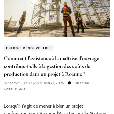
ENERGIE RENOUVELABLE
Comment l’assistance à la maîtrise d’ouvrage
contribue-t-elle à la gestion des coûts de
production dans un projet à Roanne ?
par
Admin
mis à jour le
mai 23, 2024
Laisser un
sur
commentaire
Comment
l’assistance
à
Lorsqu’il s’agit de mener à bien un projet
la
d’infrastructure à Roanne, l’
Assistance à la Maîtrise