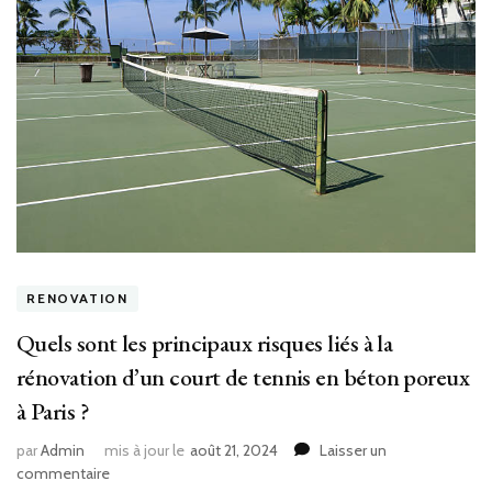
RENOVATION
Quels sont les principaux risques liés à la
rénovation d’un court de tennis en béton poreux
à Paris ?
par
Admin
mis à jour le
août 21, 2024
Laisser un
sur
commentaire