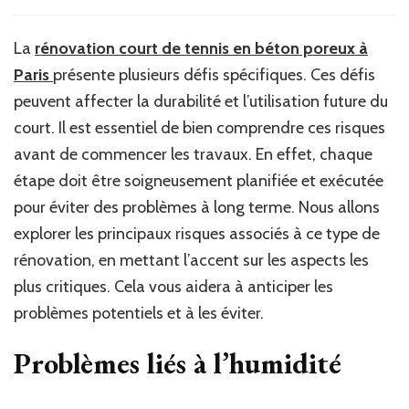
Quels
sont
les
La
rénovation court de tennis en béton poreux à
principaux
Paris
présente plusieurs défis spécifiques. Ces défis
risques
liés
peuvent affecter la durabilité et l’utilisation future du
à
court. Il est essentiel de bien comprendre ces risques
la
avant de commencer les travaux. En effet, chaque
rénovation
d’un
étape doit être soigneusement planifiée et exécutée
court
pour éviter des problèmes à long terme. Nous allons
de
explorer les principaux risques associés à ce type de
tennis
en
rénovation, en mettant l’accent sur les aspects les
béton
plus critiques. Cela vous aidera à anticiper les
poreux
à
problèmes potentiels et à les éviter.
Paris
?
Problèmes liés à l’humidité