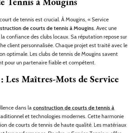
de Tennis à Mougins
à
Mougins
Préfèrent
court de tennis est crucial. À Mougins, « Service
« Service
struction de courts de tennis à Mougins
. Avec une
Tennis »
 la confiance des clubs locaux. Sa réputation repose sur
pour
Leurs
he client personnalisée. Chaque projet est traité avec le
Projets
tion optimale. Les clubs de tennis de Mougins savent
de
Construction
ent pour un partenaire fiable et compétent.
?
e : Les Maîtres-Mots de Service
ellence dans la
construction de courts de tennis à
traditionnel et technologies modernes. Cette harmonie
tion de courts de tennis de haute qualité. Les matériaux