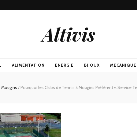
Altivis
L
ALIMENTATION
ENERGIE
BIJOUX
MECANIQUE
 à Mougins
/
Pourquoi les Clubs de Tennis à Mougins Préfèrent « Service Te