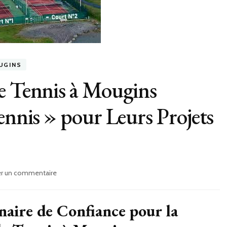
UGINS
e Tennis à Mougins
ennis » pour Leurs Projets
sur
er un commentaire
Pourquoi
les
Clubs
naire de Confiance pour la
de
Tennis