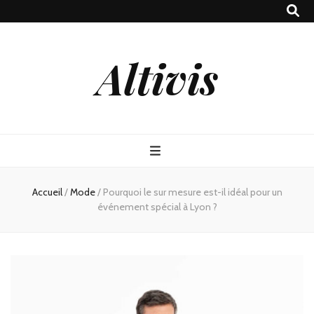
Altivis
Accueil
/
Mode
/
Pourquoi le sur mesure est-il idéal pour un
événement spécial à Lyon ?