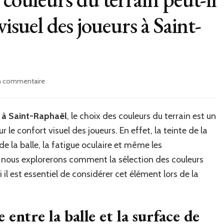
visuel des joueurs à Saint-
sur
un commentaire
Pourquoi
le
choix
s à Saint-Raphaël
, le choix des couleurs du terrain est un
des
le confort visuel des joueurs. En effet, la teinte de la
couleurs
du
e la balle, la fatigue oculaire et même les
terrain
, nous explorerons comment la sélection des couleurs
peut-
 il est essentiel de considérer cet élément lors de la
il
influencer
le
confort
entre la balle et la surface de
visuel