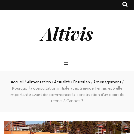
Altivis
Accueil
/
Alimentation
/
Actualité
/
Entretien
/
Aménagement
/
Pourquoi la consultation initiale avec Service Tennis est-elle
importante avant de commencer la construction d’un court de
tennis à Cannes ?