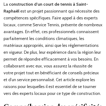
appel
La
construction d’un court de tennis à Saint-
à
Raphaël
est un projet passionnant qui nécessite des
des
experts
compétences spécifiques. Faire appel à des experts
locaux
locaux, comme Service Tennis, présente de nombreux
pour
avantages. En effet, ces professionnels connaissent
la
construction
parfaitement les conditions climatiques, les
d’un
matériaux appropriés, ainsi que les réglementations
court
en vigueur. De plus, leur expérience dans la région leur
de
tennis
permet de répondre efficacement à vos besoins. En
à
collaborant avec eux, vous assurez la réussite de
Saint-
Raphaël
votre projet tout en bénéficiant de conseils précieux
?
et d’un service personnalisé. Cet article explore les
raisons pour lesquelles il est essentiel de se tourner
vers des experts locaux pour ce type de construction.