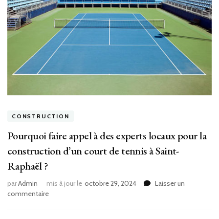
CONSTRUCTION
Pourquoi faire appel à des experts locaux pour la
construction d’un court de tennis à Saint-
Raphaël ?
par
Admin
mis à jour le
octobre 29, 2024
Laisser un
sur
commentaire
Pourquoi
faire