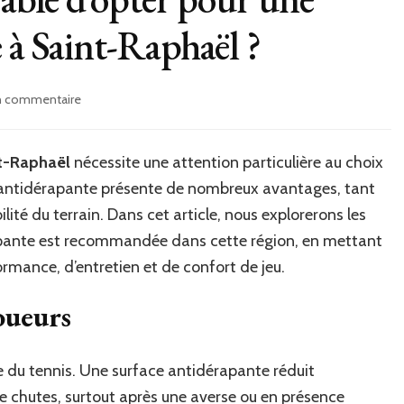
 à Saint-Raphaël ?
sur
un commentaire
Pourquoi
est-
il
nt-Raphaël
nécessite une attention particulière au choix
préférable
e antidérapante présente de nombreux avantages, tant
d’opter
pour
ilité du terrain. Dans cet article, nous explorerons les
une
rapante est recommandée dans cette région, en mettant
surface
rmance, d’entretien et de confort de jeu.
antidérapante
à
oueurs
Saint-
Raphaël
?
ue du tennis. Une surface antidérapante réduit
e chutes, surtout après une averse ou en présence