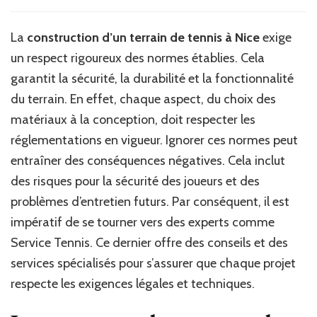
Pourquoi
est-
il
La
construction d’un terrain de tennis à Nice
exige
essentiel
un respect rigoureux des normes établies. Cela
de
respecter
garantit la sécurité, la durabilité et la fonctionnalité
les
du terrain. En effet, chaque aspect, du choix des
normes
matériaux à la conception, doit respecter les
dans
la
réglementations en vigueur. Ignorer ces normes peut
construction
entraîner des conséquences négatives. Cela inclut
d’un
des risques pour la sécurité des joueurs et des
terrain
de
problèmes d’entretien futurs. Par conséquent, il est
tennis
impératif de se tourner vers des experts comme
à
Nice
Service Tennis. Ce dernier offre des conseils et des
?
services spécialisés pour s’assurer que chaque projet
respecte les exigences légales et techniques.