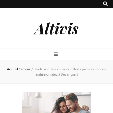
Altivis
Accueil
/
amour
/
Quels sont les services offerts par les agences
matrimonialez à Besançon ?