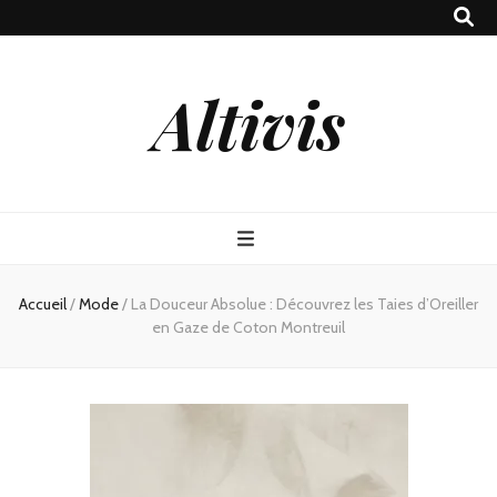
Altivis
Accueil
/
Mode
/
La Douceur Absolue : Découvrez les Taies d’Oreiller
en Gaze de Coton Montreuil