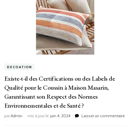
DECOATION
Existe-t-il des Certifications ou des Labels de
Qualité pour le Coussin à Maison Masarin,
Garantissant son Respect des Normes
Environnementales et de Santé ?
sur
par
Admin
mis à jour le
juin 4, 2024
Laisser un commentaire
Exi
t-