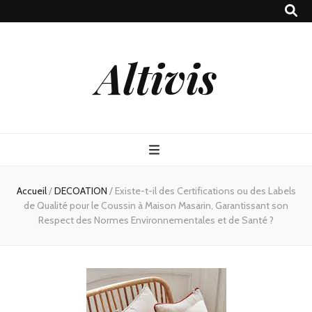
Altivis
Accueil
/
DECOATION
/
Existe-t-il des Certifications ou des Labels
de Qualité pour le Coussin à Maison Masarin, Garantissant son
Respect des Normes Environnementales et de Santé ?