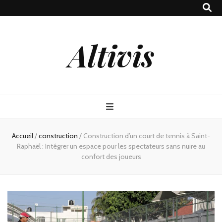
Altivis
Accueil
/
construction
/
Construction d’un court de tennis à Saint-
Raphaël : Intégrer un espace pour les spectateurs sans nuire au
confort des joueurs