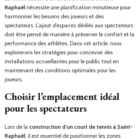
de
Raphaël
nécessite une planification minutieuse pour
tennis
à
harmoniser les besoins des joueurs et des
Saint-
spectateurs. L’ajout d’espaces dédiés aux spectateurs
Raphaël
doit être pensé de manière à préserver le confort et la
:
Intégrer
performance des athlètes. Dans cet article, nous
un
explorerons les stratégies pour concevoir des
espace
installations accueillantes pour le public tout en
pour
les
maintenant des conditions optimales pour les
spectateurs
joueurs.
sans
nuire
Choisir l’emplacement idéal
au
confort
pour les spectateurs
des
joueurs
Lors de la
construction d’un court de tennis à Saint-
Raphaël
, il est essentiel de positionner les zones