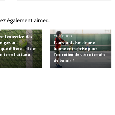
ez également aimer...
en
Entretien
 l’entretien des
en gazon
Pourquoi choisir une
que diffère-t-il des
bonne entreprise pour
n terre battue à
l’entretien de votre terrain
de tennis ?