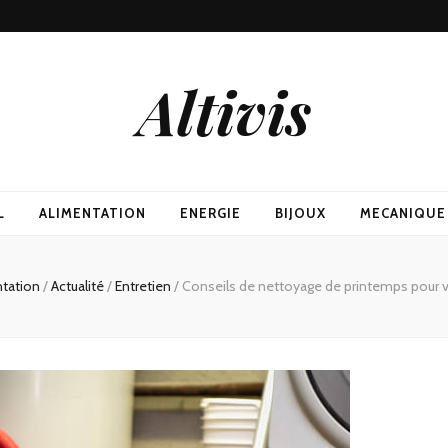
Altivis
L
ALIMENTATION
ENERGIE
BIJOUX
MECANIQUE
ntation
/
Actualité
/
Entretien
/
Conseils de nettoyage de printemps pour 