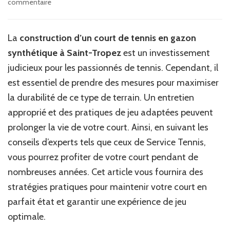
sur
commentaire
Comment
maximiser
la
La
construction d’un court de tennis en gazon
durabilité
synthétique à Saint-Tropez
est un investissement
du
terrain
judicieux pour les passionnés de tennis. Cependant, il
après
est essentiel de prendre des mesures pour maximiser
la
la durabilité de ce type de terrain. Un entretien
Construction
d’un
approprié et des pratiques de jeu adaptées peuvent
court
prolonger la vie de votre court. Ainsi, en suivant les
de
conseils d’experts tels que ceux de Service Tennis,
tennis
en
vous pourrez profiter de votre court pendant de
gazon
nombreuses années. Cet article vous fournira des
synthétique
à
stratégies pratiques pour maintenir votre court en
Saint-
parfait état et garantir une expérience de jeu
Tropez
optimale.
?