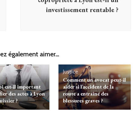
investissement rentable ?
ez également aimer...
Justice
Comment un avocat peut-il
i est-il important
aider si l’accident de la
fier des actes à Lyon
route a entraîné des
uissier ?
blessures graves ?