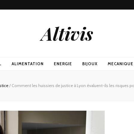
Altivis
L
ALIMENTATION
ENERGIE
BIJOUX
MECANIQUE
stice
/
Comment les huissiers de justice à Lyon évaluent-ils les risques pot