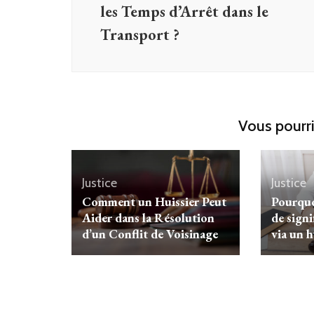
les Temps d’Arrêt dans le
Transport ?
Vous pourri
Justice
Justice
Comment un Huissier Peut
Pourquo
Aider dans la Résolution
de signi
d’un Conflit de Voisinage
via un h