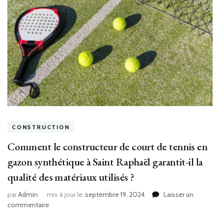
CONSTRUCTION
Comment le constructeur de court de tennis en
gazon synthétique à Saint Raphaël garantit-il la
qualité des matériaux utilisés ?
par
Admin
mis à jour le
septembre 19, 2024
Laisser un
sur
commentaire
Comment