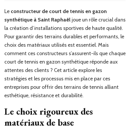
le
constructeur
Le
constructeur de court de tennis en gazon
de
synthétique à Saint Raphaël
joue un rôle crucial dans
court
de
la création d’installations sportives de haute qualité.
tennis
Pour garantir des terrains durables et performants, le
en
choix des matériaux utilisés est essentiel. Mais
gazon
synthétique
comment ces constructeurs s’assurent-ils que chaque
à
court de tennis en gazon synthétique réponde aux
Saint
attentes des clients ? Cet article explore les
Raphaël
garantit-
stratégies et les processus mis en place par ces
il
entreprises pour offrir des terrains de tennis alliant
la
qualité
esthétique, résistance et durabilité.
des
matériaux
Le choix rigoureux des
utilisés
?
matériaux de base