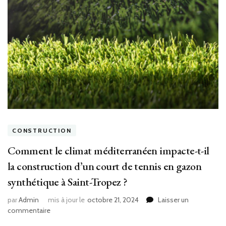
CONSTRUCTION
Comment le climat méditerranéen impacte-t-il
la construction d’un court de tennis en gazon
synthétique à Saint-Tropez ?
par
Admin
mis à jour le
octobre 21, 2024
Laisser un
sur
commentaire
Comment