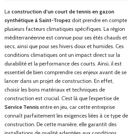
le
climat
La
construction d’un court de tennis en gazon
méditerranéen
synthétique à Saint-Tropez
doit prendre en compte
impacte-
t-
plusieurs facteurs climatiques spécifiques. La région
il
méditerranéenne est connue pour ses étés chauds et
la
secs, ainsi que pour ses hivers doux et humides. Ces
construction
d’un
conditions climatiques ont un impact direct sur la
court
durabilité et la performance des courts. Ainsi, il est
de
essentiel de bien comprendre ces enjeux avant de se
tennis
en
lancer dans un projet de construction. En effet,
gazon
choisir les bons matériaux et techniques de
synthétique
à
construction est crucial. C’est là que l’expertise de
Saint-
Service Tennis
entre en jeu, car cette entreprise
Tropez
connaît parfaitement les exigences liées à ce type de
?
construction. De cette manière, elle garantit des
installations de qualité adaptées aux conditions