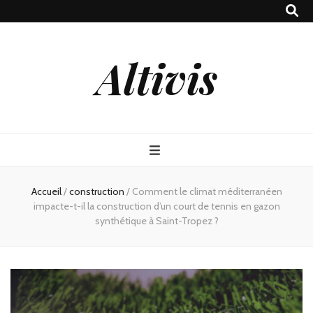
Altivis
Accueil
/
construction
/
Comment le climat méditerranéen
impacte-t-il la construction d’un court de tennis en gazon
synthétique à Saint-Tropez ?