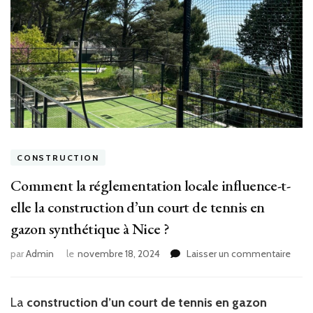
CONSTRUCTION
Comment la réglementation locale influence-t-
elle la construction d’un court de tennis en
gazon synthétique à Nice ?
sur
par
Admin
le
novembre 18, 2024
Laisser un commentaire
Com
la
régl
La
construction d’un court de tennis en gazon
local