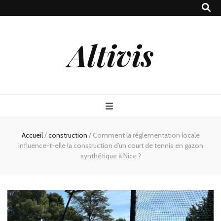
Altivis
Accueil
/
construction
/
Comment la réglementation locale
influence-t-elle la construction d’un court de tennis en gazon
synthétique à Nice ?