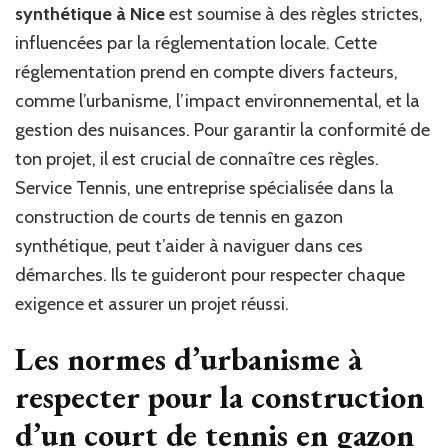
synthétique à Nice
est soumise à des règles strictes,
influ
t-
influencées par la réglementation locale. Cette
elle
réglementation prend en compte divers facteurs,
la
comme l’urbanisme, l’impact environnemental, et la
const
d’un
gestion des nuisances. Pour garantir la conformité de
court
ton projet, il est crucial de connaître ces règles.
de
Service Tennis, une entreprise spécialisée dans la
tenni
en
construction de courts de tennis en gazon
gazo
synthétique, peut t’aider à naviguer dans ces
synt
à
démarches. Ils te guideront pour respecter chaque
Nice
exigence et assurer un projet réussi.
?
Les normes d’urbanisme à
respecter pour la
construction
d’un court de tennis en gazon