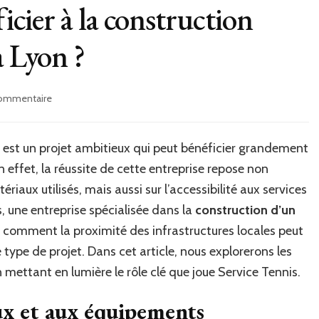
ficier à la construction
à Lyon ?
sur
commentaire
Comment
la
proximité
est un projet ambitieux qui peut bénéficier grandement
des
n effet, la réussite de cette entreprise repose non
infrastructures
locales
riaux utilisés, mais aussi sur l’accessibilité aux services
peut-
 une entreprise spécialisée dans la
construction d’un
elle
nt comment la proximité des infrastructures locales peut
bénéficier
à
e type de projet. Dans cet article, nous explorerons les
la
n mettant en lumière le rôle clé que joue Service Tennis.
construction
d’un
ux et aux équipements
court