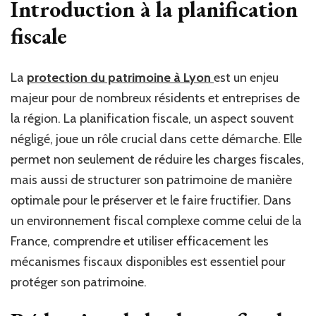
Introduction à la planification
fiscale
fiscale
joue-
t-
elle
un
La
protection du patrimoine à Lyon
est un enjeu
rôle
majeur pour de nombreux résidents et entreprises de
dans
la région. La planification fiscale, un aspect souvent
la
protection
négligé, joue un rôle crucial dans cette démarche. Elle
du
permet non seulement de réduire les charges fiscales,
patrimoine
à
mais aussi de structurer son patrimoine de manière
Lyon
optimale pour le préserver et le faire fructifier. Dans
?
un environnement fiscal complexe comme celui de la
France, comprendre et utiliser efficacement les
mécanismes fiscaux disponibles est essentiel pour
protéger son patrimoine.