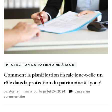
PROTECTION DU PATRIMOINE À LYON
Comment la planification fiscale joue-t-elle un
rôle dans la protection du patrimoine à Lyon ?
par
Admin
mis à jour le
juillet 24, 2024
Laisser un
sur
commentaire
Comment
la
planification