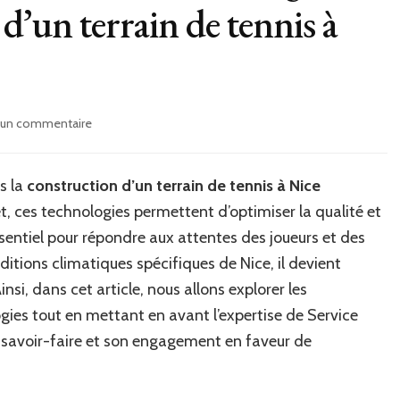
d’un terrain de tennis à
sur
r un commentaire
Comment
intégrer
les
s la
construction d’un terrain de tennis à Nice
nouvelles
t, ces technologies permettent d’optimiser la qualité et
technologies
dans
essentiel pour répondre aux attentes des joueurs et des
la
ditions climatiques spécifiques de Nice, il devient
Construction
nsi, dans cet article, nous allons explorer les
d’un
terrain
gies tout en mettant en avant l’expertise de Service
de
n savoir-faire et son engagement en faveur de
tennis
à
Nice